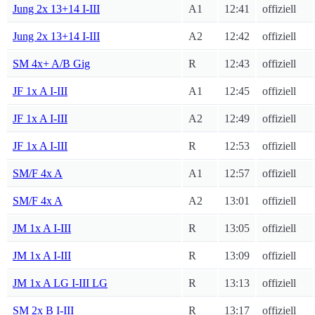
Jung 2x 13+14 I-III
A1
12:41
offiziell
Jung 2x 13+14 I-III
A2
12:42
offiziell
SM 4x+ A/B Gig
R
12:43
offiziell
JF 1x A I-III
A1
12:45
offiziell
JF 1x A I-III
A2
12:49
offiziell
JF 1x A I-III
R
12:53
offiziell
SM/F 4x A
A1
12:57
offiziell
SM/F 4x A
A2
13:01
offiziell
JM 1x A I-III
R
13:05
offiziell
JM 1x A I-III
R
13:09
offiziell
JM 1x A LG I-III LG
R
13:13
offiziell
SM 2x B I-III
R
13:17
offiziell