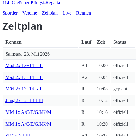
114. Gießener Pfingst-Regatta
Sportler
Vereine
Zeitplan
Live
Rennen
Zeitplan
Rennen
Lauf
Zeit
Status
Samstag, 23. Mai 2026
Mäd 2x 13+14 I-III
A1
10:00
offiziell
Mäd 2x 13+14 I-III
A2
10:04
offiziell
Mäd 2x 13+14 I-III
R
10:08
geplant
Jung 2x 12+13 I-III
R
10:12
offiziell
MM 1x A/C/E/G/I/K/M
R
10:16
offiziell
MM 1x A/C/E/G/I/K/M
R
10:20
offiziell
SF 2x A I-III
A1
10:24
offiziell