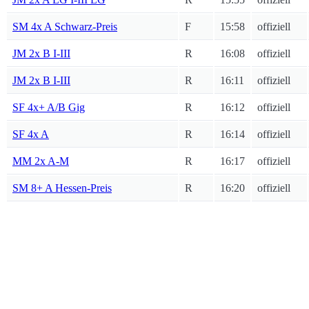
SM 4x A Schwarz-Preis
F
15:58
offiziell
JM 2x B I-III
R
16:08
offiziell
JM 2x B I-III
R
16:11
offiziell
SF 4x+ A/B Gig
R
16:12
offiziell
SF 4x A
R
16:14
offiziell
MM 2x A-M
R
16:17
offiziell
SM 8+ A Hessen-Preis
R
16:20
offiziell