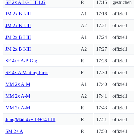
SF 2x A LG I-III LG
R
17:15
gestrichen
JM 2x B I-III
A1
17:18
offiziell
JM 2x B I-III
A2
17:21
offiziell
JM 2x B I-III
A1
17:24
offiziell
JM 2x B I-III
A2
17:27
offiziell
SF 4x+ A/B Gig
R
17:28
offiziell
SF 4x A Martiny-Preis
F
17:30
offiziell
MM 2x A-M
A1
17:40
offiziell
MM 2x A-M
A2
17:41
offiziell
MM 2x A-M
R
17:43
offiziell
Jung/Mäd 4x+ 13+14 I-III
R
17:51
offiziell
SM 2+ A
R
17:53
offiziell