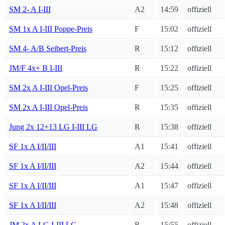
SM 2- A I-III
A2
14:59
offiziell
SM 1x A I-III Poppe-Preis
F
15:02
offiziell
SM 4- A/B Seibert-Preis
R
15:12
offiziell
JM/F 4x+ B I-III
R
15:22
offiziell
SM 2x A I-III Opel-Preis
F
15:25
offiziell
SM 2x A I-III Opel-Preis
R
15:35
offiziell
Jung 2x 12+13 LG I-III LG
R
15:38
offiziell
SF 1x A I/II/III
A1
15:41
offiziell
SF 1x A I/II/III
A2
15:44
offiziell
SF 1x A I/II/III
A1
15:47
offiziell
SF 1x A I/II/III
A2
15:48
offiziell
JM 2x A LG I-III LG
R
15:55
offiziell