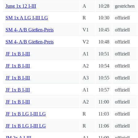
Jung 1x 12 I-III
A
10:28
gestrichen
SM 1x A LG I-III LG
R
10:30
offiziell
SM 4- A/B Gießen-Preis
V1
10:45
offiziell
SM 4- A/B Gießen-Preis
V2
10:48
offiziell
JF 1x B I-III
A1
10:51
offiziell
JF 1x B I-III
A2
10:54
offiziell
JF 1x B I-III
A3
10:55
offiziell
JF 1x B I-III
A1
10:57
offiziell
JF 1x B I-III
A2
11:00
offiziell
JF 1x B LG I-III LG
R
11:03
offiziell
JF 1x B LG I-III LG
R
11:06
offiziell
JM 2x A I-III
A1
11:09
offiziell