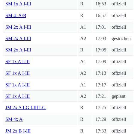
SM 1x A I-III
R
16:53
offiziell
SM 4- A/B
R
16:57
offiziell
SM 2x A I-III
A1
17:01
offiziell
SM 2x A I-III
A2
17:03
gestrichen
SM 2x A I-III
R
17:05
offiziell
SF 1x A I-III
A1
17:09
offiziell
SF 1x A I-III
A2
17:13
offiziell
SF 1x A I-III
A1
17:17
offiziell
SF 1x A I-III
A2
17:21
geplant
JM 2x A LG I-III LG
R
17:25
offiziell
SM 4x A
R
17:29
offiziell
JM 2x B I-III
R
17:33
offiziell