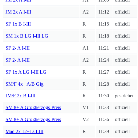
JM 2x A I-III
A2
11:12
offiziell
SF 1x B I-III
R
11:15
offiziell
SM 1x B LG I-III LG
R
11:18
offiziell
SF 2- A I-III
A1
11:21
offiziell
SF 2- A I-III
A2
11:24
offiziell
SF 1x A LG I-III LG
R
11:27
offiziell
SM/F 4x+ A/B Gig
R
11:28
offiziell
JM/F 2x B I-III
R
11:30
gestrichen
SM 8+ A Großherzogs-Preis
V1
11:33
offiziell
SM 8+ A Großherzogs-Preis
V2
11:36
offiziell
Mäd 2x 12+13 I-III
R
11:39
offiziell