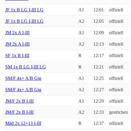
JF 1x B LG I-III LG
A1
12:01
offiziell
JF 1x B LG I-III LG
A2
12:05
offiziell
JM 2x A I-III
A1
12:09
offiziell
JM 2x A I-III
A2
12:13
offiziell
SF 1x B I-III
R
12:17
offiziell
SM 1x B LG I-III LG
R
12:21
offiziell
SM/F 4x+ A/B Gig
A1
12:25
offiziell
SM/F 4x+ A/B Gig
A2
12:27
offiziell
JM/F 2x B I-III
A1
12:29
offiziell
JM/F 2x B I-III
A2
12:33
gestrichen
Mäd 2x 12+13 I-III
R
12:37
offiziell