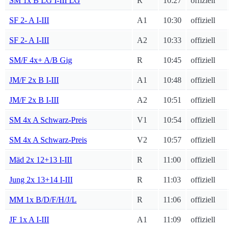
SM 1x B LG I-III LG
R
10:27
offiziell
SF 2- A I-III
A1
10:30
offiziell
SF 2- A I-III
A2
10:33
offiziell
SM/F 4x+ A/B Gig
R
10:45
offiziell
JM/F 2x B I-III
A1
10:48
offiziell
JM/F 2x B I-III
A2
10:51
offiziell
SM 4x A Schwarz-Preis
V1
10:54
offiziell
SM 4x A Schwarz-Preis
V2
10:57
offiziell
Mäd 2x 12+13 I-III
R
11:00
offiziell
Jung 2x 13+14 I-III
R
11:03
offiziell
MM 1x B/D/F/H/J/L
R
11:06
offiziell
JF 1x A I-III
A1
11:09
offiziell