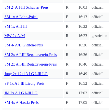
SM 2- A I-III Schüßler-Preis
R
16:03
offiziell
SM 1x A Lahn-Pokal
F
16:13
offiziell
SM 1x A II-III
R
16:22
offiziell
MW 2x A-M
R
16:23
gestrichen
SM 4- A/B Gießen-Preis
F
16:26
offiziell
SM 2x A I-III Regattaverein-Preis
R
16:36
offiziell
SM 2x A I-III Regattaverein-Preis
R
16:46
offiziell
Jung 2x 12+13 LG I-III LG
R
16:49
offiziell
SF 1x A I-III Liebig-Preis
F
16:52
offiziell
JM 2x A LG I-III LG
R
17:02
offiziell
SM 4x A Hassia-Preis
F
17:05
offiziell