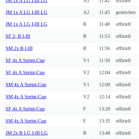
JM 1x A LG I-III LG
A1
11:42
offiziell
JM 1x A LG I-III LG
A2
11:45
gestrichen
JM 1x A LG I-III LG
R
11:48
offiziell
SF 2- B I-III
R
11:53
offiziell
SM 2x B I-III
R
11:56
offiziell
SF 4x A Sprint-Cup
V1
11:59
offiziell
SF 4x A Sprint-Cup
V2
12:04
offiziell
SM 4x A Sprint-Cup
V1
12:09
offiziell
SM 4x A Sprint-Cup
V2
12:14
offiziell
SF 4x A Sprint-Cup
F
13:20
offiziell
SM 4x A Sprint-Cup
F
13:35
offiziell
JM 2x B LG I-III LG
R
13:48
offiziell