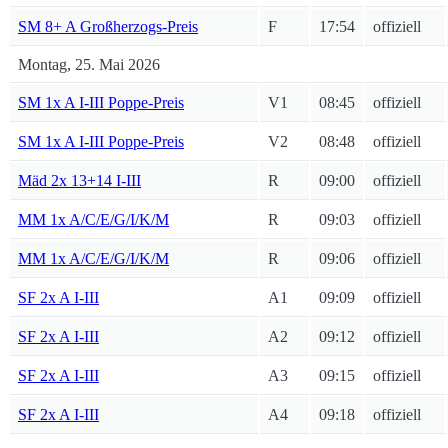
SM 8+ A Großherzogs-Preis
F
17:54
offiziell
Montag, 25. Mai 2026
SM 1x A I-III Poppe-Preis
V1
08:45
offiziell
SM 1x A I-III Poppe-Preis
V2
08:48
offiziell
Mäd 2x 13+14 I-III
R
09:00
offiziell
MM 1x A/C/E/G/I/K/M
R
09:03
offiziell
MM 1x A/C/E/G/I/K/M
R
09:06
offiziell
SF 2x A I-III
A1
09:09
offiziell
SF 2x A I-III
A2
09:12
offiziell
SF 2x A I-III
A3
09:15
offiziell
SF 2x A I-III
A4
09:18
offiziell