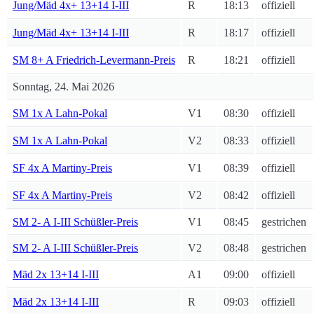
Jung/Mäd 4x+ 13+14 I-III
R
18:13
offiziell
Jung/Mäd 4x+ 13+14 I-III
R
18:17
offiziell
SM 8+ A Friedrich-Levermann-Preis
R
18:21
offiziell
Sonntag, 24. Mai 2026
SM 1x A Lahn-Pokal
V1
08:30
offiziell
SM 1x A Lahn-Pokal
V2
08:33
offiziell
SF 4x A Martiny-Preis
V1
08:39
offiziell
SF 4x A Martiny-Preis
V2
08:42
offiziell
SM 2- A I-III Schüßler-Preis
V1
08:45
gestrichen
SM 2- A I-III Schüßler-Preis
V2
08:48
gestrichen
Mäd 2x 13+14 I-III
A1
09:00
offiziell
Mäd 2x 13+14 I-III
R
09:03
offiziell