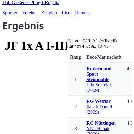
114. Gießener Pfingst-Regatta
Sportler
Vereine
Zeitplan
Live
Rennen
Ergebnis
Rennen
049
,
A1
(offiziell)
JF 1x A I-III
Lauf #
145
,
Sa., 12:45
Rang
Boot/Mannschaft
Rudern und
4:0
Sport
1
Steinmühle
Lilu
Schmidt
(2009)
RG Wetzlar
4:1
2
Ilanah
Daniel
(2009)
RC Nürtingen
4:3
3
Ylva
Hanak
(2009)