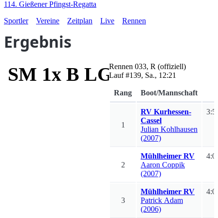
114. Gießener Pfingst-Regatta
Sportler
Vereine
Zeitplan
Live
Rennen
Ergebnis
Rennen
033
,
R
(offiziell)
SM 1x B LG I-III LG
Lauf #
139
,
Sa., 12:21
Rang
Boot/Mannschaft
RV Kurhessen-
3:5
Cassel
1
Julian
Kohlhausen
(2007)
Mühlheimer RV
4:0
2
Aaron
Coppik
(2007)
Mühlheimer RV
4:0
3
Patrick
Adam
(2006)