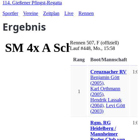
114. Gießener Pfingst-Regatta
Sportler
Vereine
Zeitplan
Live
Rennen
Ergebnis
Rennen
507
,
F
(offiziell)
SM 4x A Schwarz-Preis
Lauf #
448
,
Mo., 15:58
Rang
Boot/Mannschaft
Creuznacher RV
1:0
Benjamin
Gött
(2005)
,
Karl
Orthmann
1
(2005)
,
Hendrik
Lassak
(2004)
,
Levi
Gött
(2003)
Rgm. RG
1:0
Heidelberg /
Mannheimer
Ruder-Club von