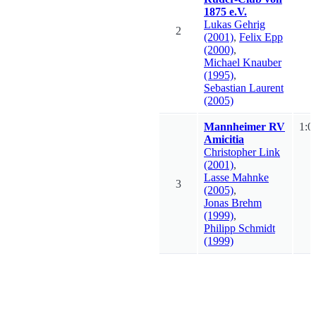
1875 e.V.
Lukas
Gehrig
2
(2001)
,
Felix
Epp
(2000)
,
Michael
Knauber
(1995)
,
Sebastian
Laurent
(2005)
Mannheimer RV
1:0
Amicitia
Christopher
Link
(2001)
,
Lasse
Mahnke
3
(2005)
,
Jonas
Brehm
(1999)
,
Philipp
Schmidt
(1999)