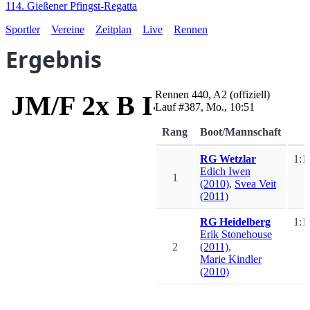
114. Gießener Pfingst-Regatta
Sportler
Vereine
Zeitplan
Live
Rennen
Ergebnis
Rennen
440
,
A2
(offiziell)
JM/F 2x B I-III
Lauf #
387
,
Mo., 10:51
Rang
Boot/Mannschaft
RG Wetzlar
1:1
Edich
Iwen
1
(2010)
,
Svea
Veit
(2011)
RG Heidelberg
1:1
Erik
Stonehouse
2
(2011)
,
Marie
Kindler
(2010)