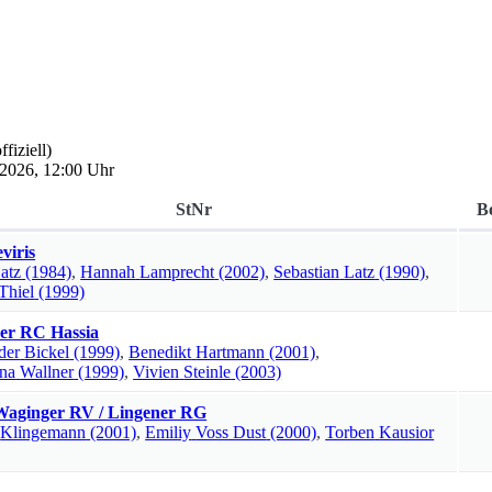
ffiziell)
 2026, 12:00 Uhr
StNr
B
viris
atz
(1984)
,
Hannah
Lamprecht
(2002)
,
Sebastian
Latz
(1990)
,
Thiel
(1999)
er RC Hassia
der
Bickel
(1999)
,
Benedikt
Hartmann
(2001)
,
ina
Wallner
(1999)
,
Vivien
Steinle
(2003)
aginger RV / Lingener RG
Klingemann
(2001)
,
Emiliy
Voss Dust
(2000)
,
Torben
Kausior