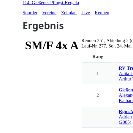
114. Gießener Pfingst-Regatta
Sportler
Vereine
Zeitplan
Live
Rennen
Ergebnis
Rennen
251
,
Abteilung 2
(o
SM/F 4x A
Lauf-Nr.
277
,
So., 24. Mai
Rang
RV Tre
1
Anita
L
Arthur
Gießen
2
Alexan
Kathar
Rgm. W
Adrian
(2005)