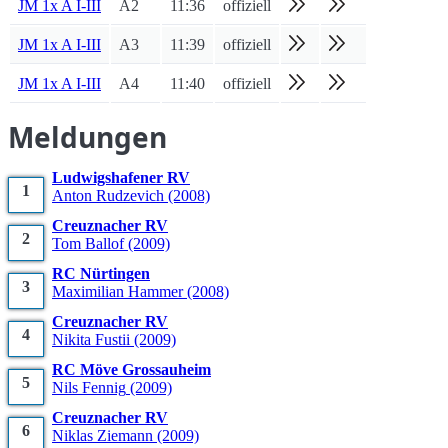
JM 1x A I-III
A2
11:36
offiziell
JM 1x A I-III
A3
11:39
offiziell
JM 1x A I-III
A4
11:40
offiziell
Meldungen
Ludwigshafener RV
1
Anton
Rudzevich
(2008)
Creuznacher RV
2
Tom
Ballof
(2009)
RC Nürtingen
3
Maximilian
Hammer
(2008)
Creuznacher RV
4
Nikita
Fustii
(2009)
RC Möve Grossauheim
5
Nils
Fennig
(2009)
Creuznacher RV
6
Niklas
Ziemann
(2009)