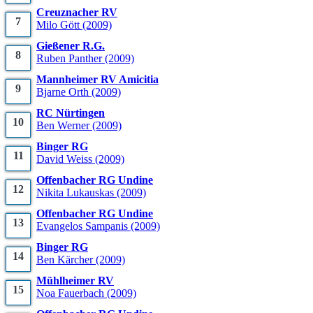
Creuznacher RV
7
Milo
Gött
(2009)
Gießener R.G.
8
Ruben
Panther
(2009)
Mannheimer RV Amicitia
9
Bjarne
Orth
(2009)
RC Nürtingen
10
Ben
Werner
(2009)
Binger RG
11
David
Weiss
(2009)
Offenbacher RG Undine
12
Nikita
Lukauskas
(2009)
Offenbacher RG Undine
13
Evangelos
Sampanis
(2009)
Binger RG
14
Ben
Kärcher
(2009)
Mühlheimer RV
15
Noa
Fauerbach
(2009)