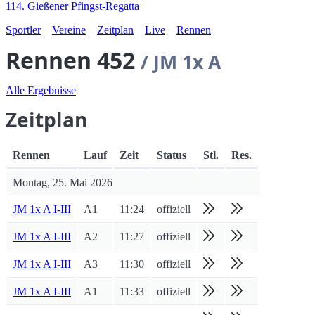
114. Gießener Pfingst-Regatta
Sportler
Vereine
Zeitplan
Live
Rennen
Rennen 452
/ JM 1x A
Alle Ergebnisse
Zeitplan
Rennen
Lauf
Zeit
Status
Stl.
Res.
Montag, 25. Mai 2026
JM 1x A I-III
A1
11:24
offiziell
JM 1x A I-III
A2
11:27
offiziell
JM 1x A I-III
A3
11:30
offiziell
JM 1x A I-III
A1
11:33
offiziell