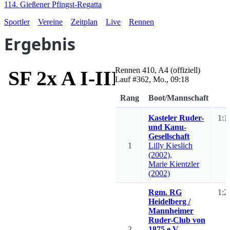
114. Gießener Pfingst-Regatta
Sportler
Vereine
Zeitplan
Live
Rennen
Ergebnis
Rennen
410
,
A4
(offiziell)
SF 2x A I-III
Lauf #
362
,
Mo., 09:18
Rang
Boot/Mannschaft
Kasteler Ruder-
1:1
und Kanu-
Gesellschaft
1
Lilly
Kieslich
(2002)
,
Marie
Kientzler
(2002)
Rgm. RG
1:2
Heidelberg /
Mannheimer
Ruder-Club von
2
1875 e.V.