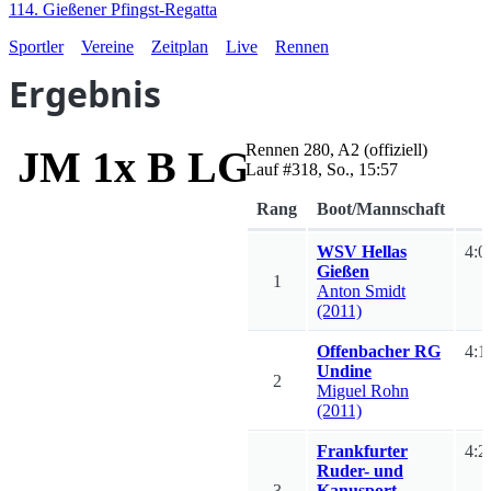
114. Gießener Pfingst-Regatta
Sportler
Vereine
Zeitplan
Live
Rennen
Ergebnis
Rennen
280
,
A2
(offiziell)
JM 1x B LG I-III LG
Lauf #
318
,
So., 15:57
Rang
Boot/Mannschaft
WSV Hellas
4:0
Gießen
1
Anton
Smidt
(2011)
Offenbacher RG
4:1
Undine
2
Miguel
Rohn
(2011)
Frankfurter
4:2
Ruder- und
3
Kanusport