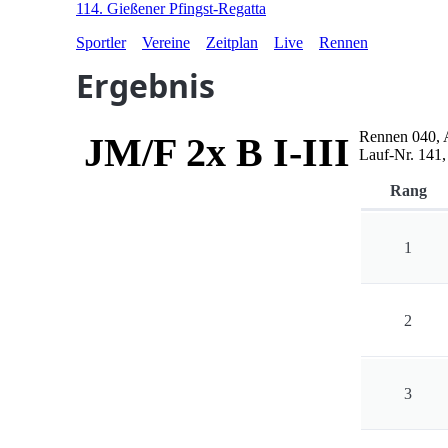
114. Gießener Pfingst-Regatta
Sportler
Vereine
Zeitplan
Live
Rennen
Ergebnis
Rennen
040
,
JM/F 2x B I-III
Lauf-Nr.
141
Rang
1
2
3