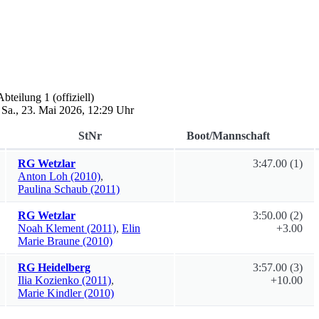
Abteilung 1
(offiziell)
,
Sa., 23. Mai 2026, 12:29 Uhr
StNr
Boot/Mannschaft
RG Wetzlar
3:47.00
(1)
Anton
Loh
(2010)
,
Paulina
Schaub
(2011)
RG Wetzlar
3:50.00
(2)
Noah
Klement
(2011)
,
Elin
+3.00
Marie
Braune
(2010)
RG Heidelberg
3:57.00
(3)
Ilia
Kozienko
(2011)
,
+10.00
Marie
Kindler
(2010)