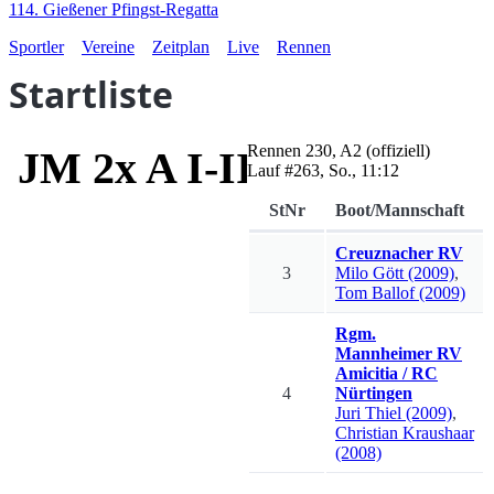
114. Gießener Pfingst-Regatta
Sportler
Vereine
Zeitplan
Live
Rennen
Startliste
Rennen
230
,
A2
(offiziell)
JM 2x A I-III
Lauf #
263
,
So., 11:12
StNr
Boot/Mannschaft
Creuznacher RV
3
Milo
Gött
(2009)
,
Tom
Ballof
(2009)
Rgm.
Mannheimer RV
Amicitia / RC
4
Nürtingen
Juri
Thiel
(2009)
,
Christian
Kraushaar
(2008)