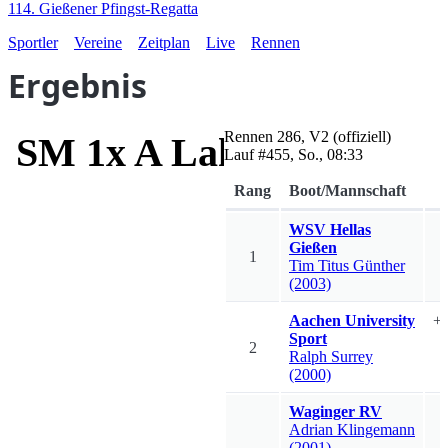
114. Gießener Pfingst-Regatta
Sportler
Vereine
Zeitplan
Live
Rennen
Ergebnis
Rennen
286
,
V2
(offiziell)
SM 1x A Lahn-Pokal
Lauf #
455
,
So., 08:33
Rang
Boot/Mannschaft
WSV Hellas
Gießen
1
Tim Titus
Günther
(2003)
Aachen University
+
Sport
2
Ralph
Surrey
(2000)
Waginger RV
Adrian
Klingemann
(2001)