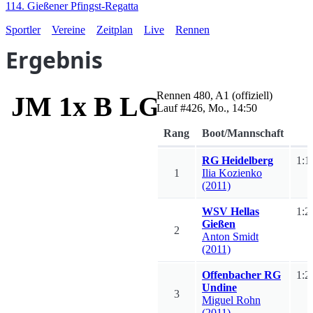
114. Gießener Pfingst-Regatta
Sportler
Vereine
Zeitplan
Live
Rennen
Ergebnis
Rennen
480
,
A1
(offiziell)
JM 1x B LG I-III LG
Lauf #
426
,
Mo., 14:50
Rang
Boot/Mannschaft
RG Heidelberg
1:1
1
Ilia
Kozienko
(2011)
WSV Hellas
1:2
Gießen
2
Anton
Smidt
(2011)
Offenbacher RG
1:2
Undine
3
Miguel
Rohn
(2011)