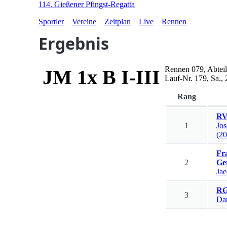
114. Gießener Pfingst-Regatta
Sportler
Vereine
Zeitplan
Live
Rennen
Ergebnis
Rennen
079
,
Abtei
JM 1x B I-III
Lauf-Nr.
179
,
Sa.,
Rang
RV
1
Jo
(2
Fr
2
Ge
Ja
RG
3
Da