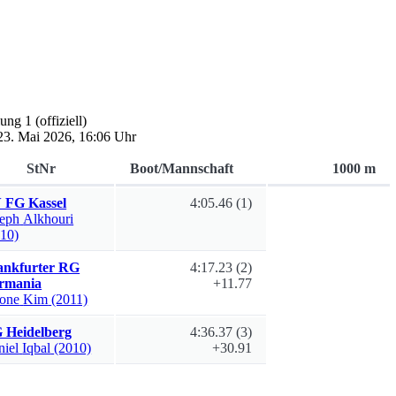
lung 1
(offiziell)
 23. Mai 2026, 16:06 Uhr
StNr
Boot/Mannschaft
1000 m
 FG Kassel
4:05.46
(1)
seph
Alkhouri
010)
ankfurter RG
4:17.23
(2)
rmania
+11.77
eone
Kim
(2011)
 Heidelberg
4:36.37
(3)
niel
Iqbal
(2010)
+30.91