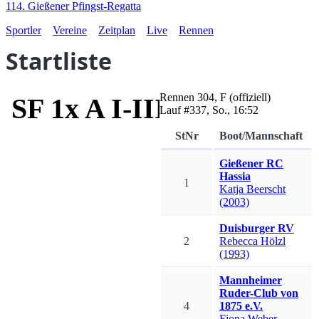
114. Gießener Pfingst-Regatta
Sportler
Vereine
Zeitplan
Live
Rennen
Startliste
Rennen
304
,
F
(offiziell)
SF 1x A I-III Liebig-Prei
Lauf #
337
,
So., 16:52
StNr
Boot/Mannschaft
Gießener RC
Hassia
1
Katja
Beerscht
(2003)
Duisburger RV
2
Rebecca
Hölzl
(1993)
Mannheimer
Ruder-Club von
4
1875 e.V.
Fiona
Weber