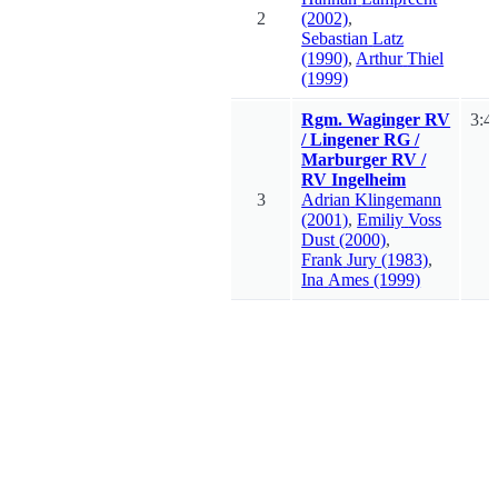
2
(2002)
,
Sebastian
Latz
(1990)
,
Arthur
Thiel
(1999)
Rgm. Waginger RV
3:4
/ Lingener RG /
Marburger RV /
RV Ingelheim
3
Adrian
Klingemann
(2001)
,
Emiliy
Voss
Dust
(2000)
,
Frank
Jury
(1983)
,
Ina
Ames
(1999)