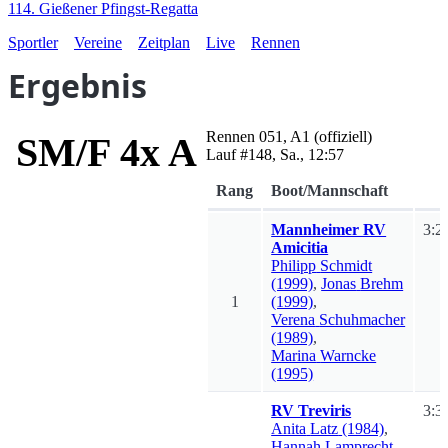
114. Gießener Pfingst-Regatta
Sportler
Vereine
Zeitplan
Live
Rennen
Ergebnis
Rennen
051
,
A1
(offiziell)
SM/F 4x A
Lauf #
148
,
Sa., 12:57
Rang
Boot/Mannschaft
Mannheimer RV
3:2
Amicitia
Philipp
Schmidt
(1999)
,
Jonas
Brehm
1
(1999)
,
Verena
Schuhmacher
(1989)
,
Marina
Warncke
(1995)
RV Treviris
3:3
Anita
Latz
(1984)
,
Hannah
Lamprecht