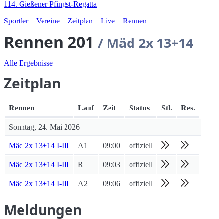
114. Gießener Pfingst-Regatta
Sportler
Vereine
Zeitplan
Live
Rennen
Rennen 201
/ Mäd 2x 13+14
Alle Ergebnisse
Zeitplan
Rennen
Lauf
Zeit
Status
Stl.
Res.
Sonntag, 24. Mai 2026
Mäd 2x 13+14 I-III
A1
09:00
offiziell
Mäd 2x 13+14 I-III
R
09:03
offiziell
Mäd 2x 13+14 I-III
A2
09:06
offiziell
Meldungen