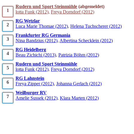
Rudern und Sport Steinmühle
(abgemeldet)
1
lotta
Funk
(2012)
,
Freya
Dorndorf
(2012)
RG Wetzlar
2
Luca Marie
Thomae
(2012)
,
Helena
Tuchscherer
(2012)
Frankfurter RG Germania
3
Nina
Bandzius
(2012)
,
Albertina
Schecklein
(2012)
RG Heidelberg
4
Beau
Zichichi
(2013)
,
Patrizia
Böhm
(2012)
Rudern und Sport Steinmühle
5
lotta
Funk
(2012)
,
Freya
Dorndorf
(2012)
RG Lahnstein
6
Freya
Zipper
(2012)
,
Johanna
Gerlach
(2012)
Weilburger RV
7
Amelie
Sussek
(2012)
,
Klara
Marten
(2012)