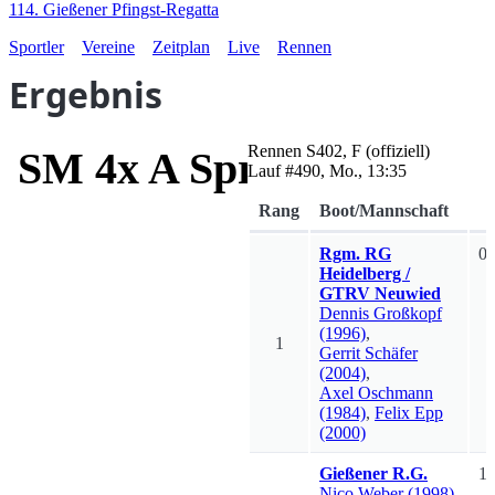
114. Gießener Pfingst-Regatta
Sportler
Vereine
Zeitplan
Live
Rennen
Ergebnis
Rennen
S402
,
F
(offiziell)
SM 4x A Sprint-Cup
Lauf #
490
,
Mo., 13:35
Rang
Boot/Mannschaft
Rgm. RG
0:
Heidelberg /
GTRV Neuwied
Dennis
Großkopf
(1996)
,
1
Gerrit
Schäfer
(2004)
,
Axel
Oschmann
(1984)
,
Felix
Epp
(2000)
Gießener R.G.
1:
Nico
Weber
(1998)
,