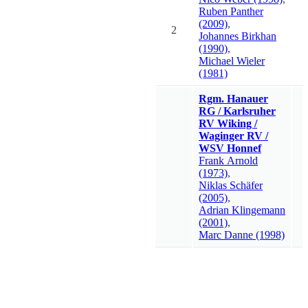
Ruben
Panther
(2009)
,
2
Johannes
Birkhan
(1990)
,
Michael
Wieler
(1981)
Rgm. Hanauer
RG / Karlsruher
RV Wiking /
Waginger RV /
WSV Honnef
Frank
Arnold
(1973)
,
Niklas
Schäfer
(2005)
,
Adrian
Klingemann
(2001)
,
Marc
Danne
(1998)