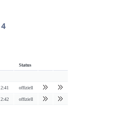
14
Status
12:41
offiziell
12:42
offiziell