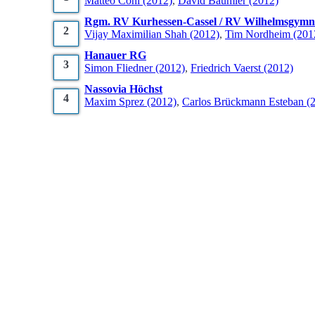
Matteo
Coni
(2012)
,
David
Bäumler
(2012)
Rgm. RV Kurhessen-Cassel / RV Wilhelmsgym
2
Vijay Maximilian
Shah
(2012)
,
Tim
Nordheim
(201
Hanauer RG
3
Simon
Fliedner
(2012)
,
Friedrich
Vaerst
(2012)
Nassovia Höchst
4
Maxim
Sprez
(2012)
,
Carlos
Brückmann Esteban
(