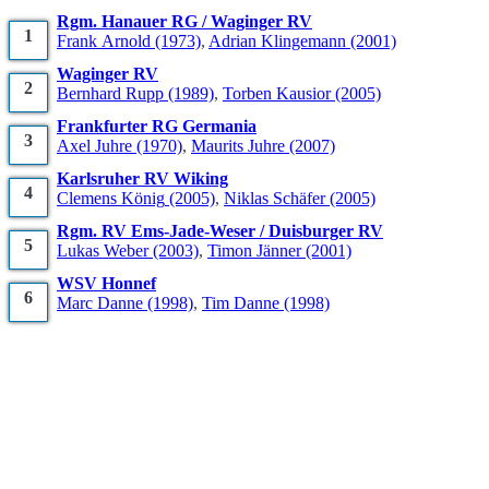
Rgm. Hanauer RG / Waginger RV
1
Frank
Arnold
(1973)
,
Adrian
Klingemann
(2001)
Waginger RV
2
Bernhard
Rupp
(1989)
,
Torben
Kausior
(2005)
Frankfurter RG Germania
3
Axel
Juhre
(1970)
,
Maurits
Juhre
(2007)
Karlsruher RV Wiking
4
Clemens
König
(2005)
,
Niklas
Schäfer
(2005)
Rgm. RV Ems-Jade-Weser / Duisburger RV
5
Lukas
Weber
(2003)
,
Timon
Jänner
(2001)
WSV Honnef
6
Marc
Danne
(1998)
,
Tim
Danne
(1998)