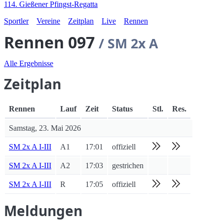
114. Gießener Pfingst-Regatta
Sportler
Vereine
Zeitplan
Live
Rennen
Rennen 097
/ SM 2x A
Alle Ergebnisse
Zeitplan
Rennen
Lauf
Zeit
Status
Stl.
Res.
Samstag, 23. Mai 2026
SM 2x A I-III
A1
17:01
offiziell
SM 2x A I-III
A2
17:03
gestrichen
SM 2x A I-III
R
17:05
offiziell
Meldungen