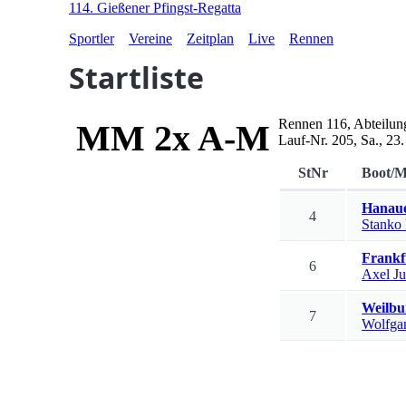
114. Gießener Pfingst-Regatta
Sportler
Vereine
Zeitplan
Live
Rennen
Startliste
Rennen
116
,
Abteilun
MM 2x A-M
Lauf-Nr.
205
,
Sa., 23
StNr
Boot/M
Hanau
4
Stanko
Frankf
6
Axel
Ju
Weilbu
7
Wolfga