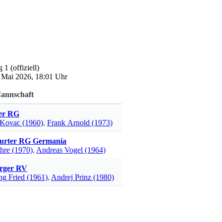
g 1
(offiziell)
. Mai 2026, 18:01 Uhr
annschaft
er RG
Kovac
(1960)
,
Frank
Arnold
(1973)
urter RG Germania
hre
(1970)
,
Andreas
Vogel
(1964)
rger RV
ng
Fried
(1961)
,
Andrej
Prinz
(1980)