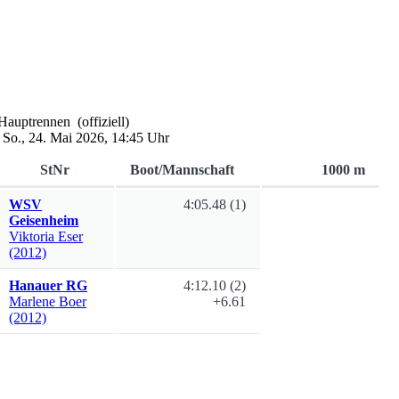
Hauptrennen
(offiziell)
,
So., 24. Mai 2026, 14:45 Uhr
StNr
Boot/Mannschaft
1000 m
WSV
4:05.48
(1)
Geisenheim
Viktoria
Eser
(2012)
Hanauer RG
4:12.10
(2)
Marlene
Boer
+6.61
(2012)