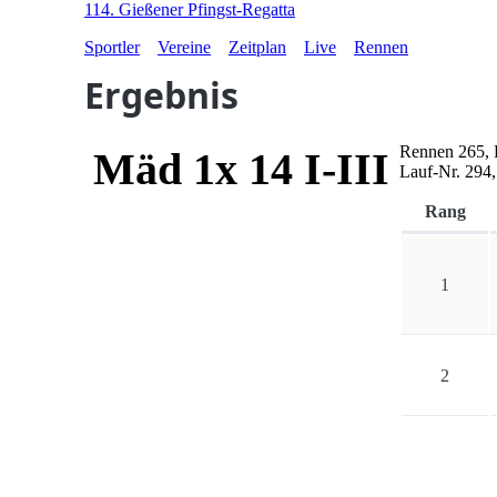
114. Gießener Pfingst-Regatta
Sportler
Vereine
Zeitplan
Live
Rennen
Ergebnis
Rennen
265
,
Mäd 1x 14 I-III
Lauf-Nr.
294
Rang
1
2