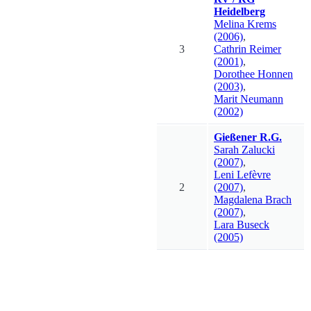
Heidelberg
Melina
Krems
(2006)
,
3
Cathrin
Reimer
(2001)
,
Dorothee
Honnen
(2003)
,
Marit
Neumann
(2002)
Gießener R.G.
Sarah
Zalucki
(2007)
,
Leni
Lefèvre
2
(2007)
,
Magdalena
Brach
(2007)
,
Lara
Buseck
(2005)