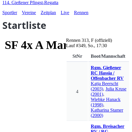
114. Gießener Pfingst-Regatta
Sportler
Vereine
Zeitplan
Live
Rennen
Startliste
Rennen
313
,
F
(offiziell)
SF 4x A Martiny-Preis
Lauf #
349
,
So., 17:30
StNr
Boot/Mannschaft
Rgm. Gießener
RC Hassia /
Offenbacher RV
Katja
Beerscht
(2003)
,
Julia
Kruse
4
(2001)
,
Wiebke
Hanack
(1998)
,
Katharina
Stamer
(2000)
Rgm. Breisacher
RV / RG