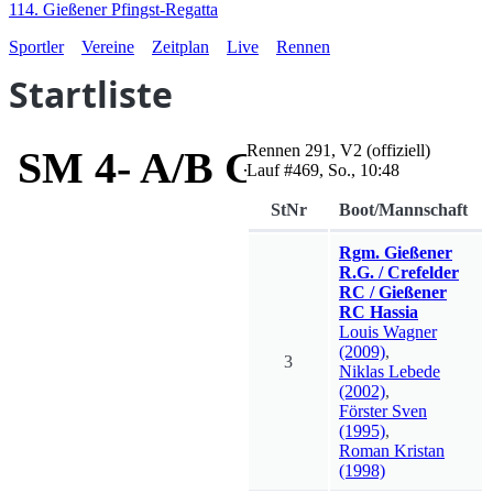
114. Gießener Pfingst-Regatta
Sportler
Vereine
Zeitplan
Live
Rennen
Startliste
Rennen
291
,
V2
(offiziell)
SM 4- A/B Gießen-Preis
Lauf #
469
,
So., 10:48
StNr
Boot/Mannschaft
Rgm. Gießener
R.G. / Crefelder
RC / Gießener
RC Hassia
Louis
Wagner
(2009)
,
3
Niklas
Lebede
(2002)
,
Förster
Sven
(1995)
,
Roman
Kristan
(1998)