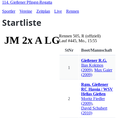
114. Gießener Pfingst-Regatta
Sportler
Vereine
Zeitplan
Live
Rennen
Startliste
Rennen
505
,
R
(offiziell)
JM 2x A LG I-III LG
Lauf #
445
,
Mo., 15:55
StNr
Boot/Mannschaft
Gießener R.G.
Ilias
Kokinos
1
(2009)
,
Max
Gaier
(2009)
Rgm. Gießener
RC Hassia / WSV
Hellas Gießen
2
Moritz
Fiedler
(2009)
,
David
Schubert
(2010)