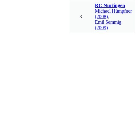
RC Nürtingen
Michael
Hümpfner
3
(2008)
,
Emil
Semmig
(2009)