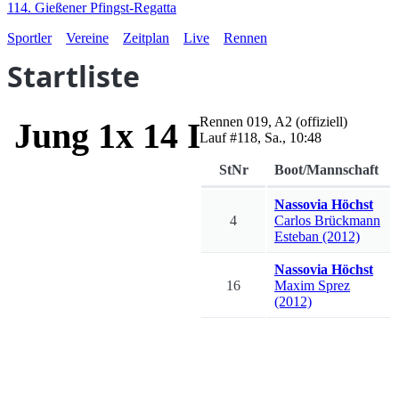
114. Gießener Pfingst-Regatta
Sportler
Vereine
Zeitplan
Live
Rennen
Startliste
Rennen
019
,
A2
(offiziell)
Jung 1x 14 I-III
Lauf #
118
,
Sa., 10:48
StNr
Boot/Mannschaft
Nassovia Höchst
4
Carlos
Brückmann
Esteban
(2012)
Nassovia Höchst
16
Maxim
Sprez
(2012)