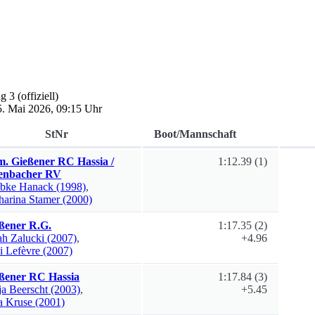
ng 3
(offiziell)
5. Mai 2026, 09:15 Uhr
StNr
Boot/Mannschaft
. Gießener RC Hassia /
1:12.39
(1)
enbacher RV
bke
Hanack
(1998)
,
harina
Stamer
(2000)
ßener R.G.
1:17.35
(2)
ah
Zalucki
(2007)
,
+4.96
i
Lefèvre
(2007)
ßener RC Hassia
1:17.84
(3)
ja
Beerscht
(2003)
,
+5.45
a
Kruse
(2001)