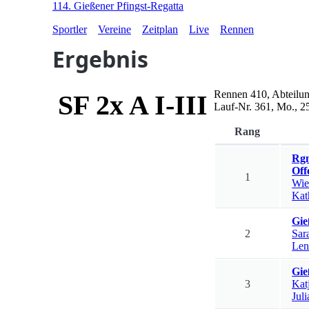
114. Gießener Pfingst-Regatta
Sportler
Vereine
Zeitplan
Live
Rennen
Ergebnis
Rennen
410
,
Abteilu
SF 2x A I-III
Lauf-Nr.
361
,
Mo., 2
Rang
Rgm
Off
1
Wie
Kat
Gie
2
Sar
Len
Gie
3
Kat
Juli