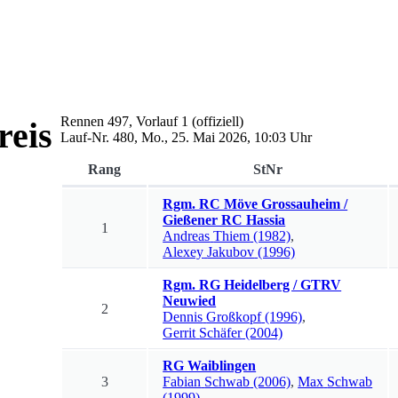
Rennen
497
,
Vorlauf 1
(offiziell)
reis
Lauf-Nr.
480
,
Mo., 25. Mai 2026, 10:03 Uhr
Rang
StNr
Rgm. RC Möve Grossauheim /
Gießener RC Hassia
1
Andreas
Thiem
(1982)
,
Alexey
Jakubov
(1996)
Rgm. RG Heidelberg / GTRV
Neuwied
2
Dennis
Großkopf
(1996)
,
Gerrit
Schäfer
(2004)
RG Waiblingen
3
Fabian
Schwab
(2006)
,
Max
Schwab
(1999)