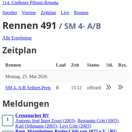
114. Gießener Pfingst-Regatta
Sportler
Vereine
Zeitplan
Live
Rennen
Rennen 491
/ SM 4- A/B
Alle Ergebnisse
Zeitplan
Rennen
Lauf
Zeit
Status
Stl.
Res.
Montag, 25. Mai 2026
SM 4- A/B Seibert-Preis
R
15:12
offiziell
Meldungen
Creuznacher RV
1
Antonio José
Iturri Zosel
(2003)
,
Benjamin
Gött
(2005)
,
Karl
Orthmann
(2005)
,
Levi
Gött
(2003)
Rgm. Mannheimer Ruder-Club von 1875 e.V. / RG