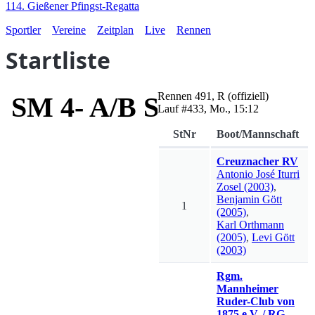
114. Gießener Pfingst-Regatta
Sportler
Vereine
Zeitplan
Live
Rennen
Startliste
Rennen
491
,
R
(offiziell)
SM 4- A/B Seibert-Preis
Lauf #
433
,
Mo., 15:12
StNr
Boot/Mannschaft
Creuznacher RV
Antonio José
Iturri
Zosel
(2003)
,
Benjamin
Gött
1
(2005)
,
Karl
Orthmann
(2005)
,
Levi
Gött
(2003)
Rgm.
Mannheimer
Ruder-Club von
1875 e.V. / RG