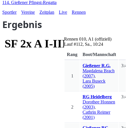
114. Gießener Pfingst-Regatta
Sportler
Vereine
Zeitplan
Live
Rennen
Ergebnis
Rennen
010
,
A1
(offiziell)
SF 2x A I-III
Lauf #
112
,
Sa., 10:24
Rang
Boot/Mannschaft
Gießener R.G.
3:4
Magdalena
Brach
1
(2007)
,
Lara
Buseck
(2005)
RG Heidelberg
3:4
Dorothee
Honnen
2
(2003)
,
Cathrin
Reimer
(2001)
Gießener RC
3:4