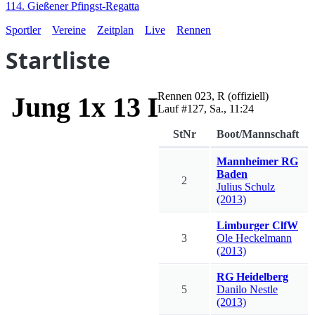
114. Gießener Pfingst-Regatta
Sportler
Vereine
Zeitplan
Live
Rennen
Startliste
Rennen
023
,
R
(offiziell)
Jung 1x 13 LG I-III LG
Lauf #
127
,
Sa., 11:24
StNr
Boot/Mannschaft
Mannheimer RG
Baden
2
Julius
Schulz
(2013)
Limburger ClfW
3
Ole
Heckelmann
(2013)
RG Heidelberg
5
Danilo
Nestle
(2013)