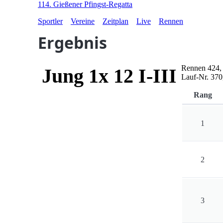
114. Gießener Pfingst-Regatta
Sportler
Vereine
Zeitplan
Live
Rennen
Ergebnis
Rennen
424
Jung 1x 12 I-III
Lauf-Nr.
370
Rang
1
2
3