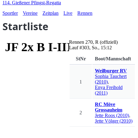
114. Gießener Pfingst-Regatta
Sportler
Vereine
Zeitplan
Live
Rennen
Startliste
Rennen
270
,
R
(offiziell)
JF 2x B I-III
Lauf #
303
,
So., 15:12
StNr
Boot/Mannschaft
Weilburger RV
Sophia
Tauchert
1
(2010)
,
Enya
Freihold
(2011)
RC Möve
Grossauheim
2
Jette
Roos
(2010)
,
Jette
Völger
(2010)