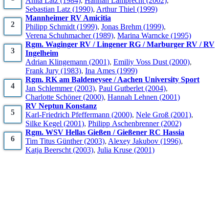
Anita
Latz
(1984)
,
Hannah
Lamprecht
(2002)
,
Sebastian
Latz
(1990)
,
Arthur
Thiel
(1999)
Mannheimer RV Amicitia
2
Philipp
Schmidt
(1999)
,
Jonas
Brehm
(1999)
,
Verena
Schuhmacher
(1989)
,
Marina
Warncke
(1995)
Rgm. Waginger RV / Lingener RG / Marburger RV / RV
3
Ingelheim
Adrian
Klingemann
(2001)
,
Emiliy
Voss Dust
(2000)
,
Frank
Jury
(1983)
,
Ina
Ames
(1999)
Rgm. RK am Baldeneysee / Aachen University Sport
4
Jan
Schlemmer
(2003)
,
Paul
Gutberlet
(2004)
,
Charlotte
Schöner
(2000)
,
Hannah
Lehnen
(2001)
RV Neptun Konstanz
5
Karl-Friedrich
Pfeffermann
(2000)
,
Nele
Groß
(2001)
,
Silke
Kegel
(2001)
,
Philipp
Aschenbrenner
(2002)
Rgm. WSV Hellas Gießen / Gießener RC Hassia
6
Tim Titus
Günther
(2003)
,
Alexey
Jakubov
(1996)
,
Katja
Beerscht
(2003)
,
Julia
Kruse
(2001)