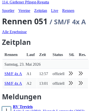
114. Gießener Pfingst-Regatta
Sportler
Vereine
Zeitplan
Live
Rennen
Rennen 051
/ SM/F 4x A
Alle Ergebnisse
Zeitplan
Rennen
Lauf
Zeit
Status
Stl.
Res.
Samstag, 23. Mai 2026
SM/F 4x A
A1
12:57
offiziell
SM/F 4x A
A2
13:01
offiziell
Meldungen
RV Treviris
1