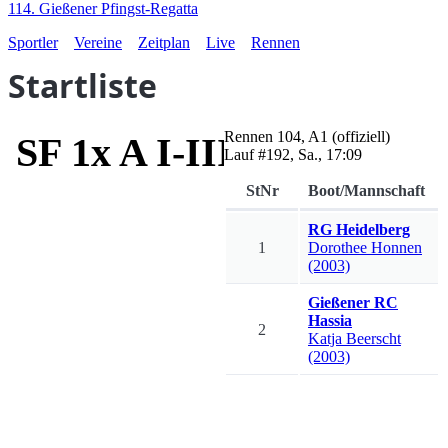
114. Gießener Pfingst-Regatta
Sportler
Vereine
Zeitplan
Live
Rennen
Startliste
Rennen
104
,
A1
(offiziell)
SF 1x A I-III
Lauf #
192
,
Sa., 17:09
StNr
Boot/Mannschaft
RG Heidelberg
1
Dorothee
Honnen
(2003)
Gießener RC
Hassia
2
Katja
Beerscht
(2003)