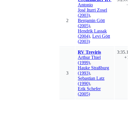
Antonio
+
José
Iturri Zosel
(2003)
,
2
Benjamin
Gött
(2005)
,
Hendrik
Lassak
(2004)
,
Levi
Gött
(2003)
RV Treviris
3:35.1
Arthur
Thiel
+1
(1999)
,
Hauke
Straßburg
3
(1993)
,
Sebastian
Latz
(1990)
,
Erik
Schefer
(2005)