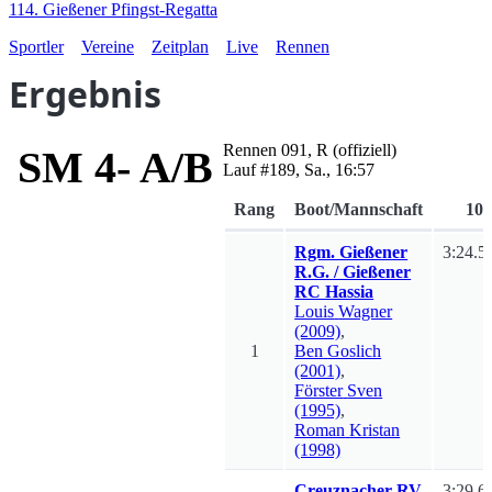
114. Gießener Pfingst-Regatta
Sportler
Vereine
Zeitplan
Live
Rennen
Ergebnis
Rennen
091
,
R
(offiziell)
SM 4- A/B
Lauf #
189
,
Sa., 16:57
Rang
Boot/Mannschaft
10
Rgm. Gießener
3:24.5
R.G. / Gießener
RC Hassia
Louis
Wagner
(2009)
,
1
Ben
Goslich
(2001)
,
Förster
Sven
(1995)
,
Roman
Kristan
(1998)
Creuznacher RV
3:29.6