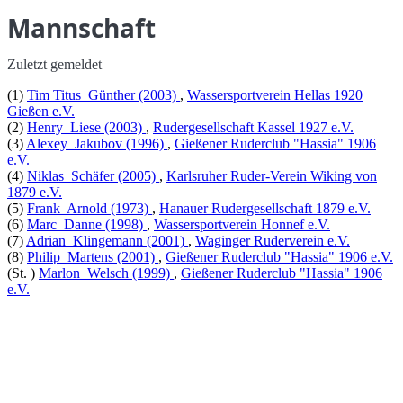
Mannschaft
Zuletzt gemeldet
(1)
Tim Titus
Günther
(2003)
,
Wassersportverein Hellas 1920
Gießen e.V.
(2)
Henry
Liese
(2003)
,
Rudergesellschaft Kassel 1927 e.V.
(3)
Alexey
Jakubov
(1996)
,
Gießener Ruderclub "Hassia" 1906
e.V.
(4)
Niklas
Schäfer
(2005)
,
Karlsruher Ruder-Verein Wiking von
1879 e.V.
(5)
Frank
Arnold
(1973)
,
Hanauer Rudergesellschaft 1879 e.V.
(6)
Marc
Danne
(1998)
,
Wassersportverein Honnef e.V.
(7)
Adrian
Klingemann
(2001)
,
Waginger Ruderverein e.V.
(8)
Philip
Martens
(2001)
,
Gießener Ruderclub "Hassia" 1906 e.V.
(St. )
Marlon
Welsch
(1999)
,
Gießener Ruderclub "Hassia" 1906
e.V.