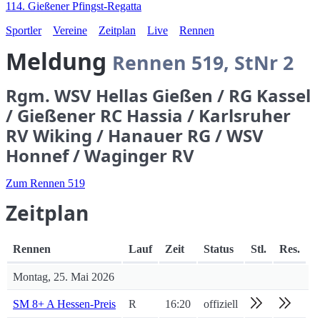
114. Gießener Pfingst-Regatta
Sportler
Vereine
Zeitplan
Live
Rennen
Meldung
Rennen 519, StNr 2
Rgm. WSV Hellas Gießen / RG Kassel
/ Gießener RC Hassia / Karlsruher
RV Wiking / Hanauer RG / WSV
Honnef / Waginger RV
Zum Rennen 519
Zeitplan
Rennen
Lauf
Zeit
Status
Stl.
Res.
Montag, 25. Mai 2026
SM 8+ A Hessen-Preis
R
16:20
offiziell