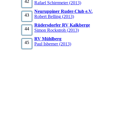
42
Rafael
Schirrmeier
(2013)
Neuruppiner Ruder-Club e.V.
43
Robert
Belling
(2013)
Rüdersdorfer RV Kalkberge
44
Simon
Rockstroh
(2013)
RV Mühlberg
45
Paul
Isberner
(2013)