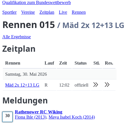
Qualifikation zum Bundeswettbewerb
Sportler
Vereine
Zeitplan
Live
Rennen
Rennen 015
/ Mäd 2x 12+13 LG
Alle Ergebnisse
Zeitplan
Rennen
Lauf
Zeit
Status
Stl.
Res.
Samstag, 30. Mai 2026
Mäd 2x 12+13 LG
R
12:02
offiziell
Meldungen
Rathenower RC Wiking
30
Fiona
Ihle
(2013)
,
Maya Isabel
Koch
(2014)