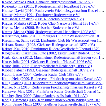
Kovac, Stanko (1960, Hanauer Rudergesellschaft 1879 e.V.)
Kozienko, Ilia (2011, Rudergesellschaft Heidelberg 1898 e.V.)
Krause, David (2010, Ruderverein Friedrichsgymnasium Kassel e.V.)
Krause, Martin (1991, Duisburger Ruderverein e.V.)
Kraushaar, Christian (2008, Ruderclub Nürtingen e.V.)
Krauss, Malaika (2012, Ruder-Club Nassovia Höchst 1881 e.V.)
Krems, Melina (2006, Breisacher Ruderverein e.V.)
Krems, Melina (2006, Rudergesellschaft Heidelberg 1898 e.V.)
Kretschmer, Mila (2013, Limburger Club für Wassersport von 1895/1
Kretschmer, Samu (2012, Limburger Club für Wassersport von 1895/
Kristan, Roman (1998, Gießener Rudergesellschaft 1877 e.V.)
Kristof, Kai (2010, Frankfurter Ruder-Gesellschaft Oberrad 1879 e.V.
Kroglowski, Oskar Emil Otto (2002, Erster Kieler Ruder-Club von 18
Kruk, Zakhar (2012, Mannheimer Rudergesellschaft Baden von 1880 
Kruse, Julia (2001, Gießener Ruderclub "Hassia" 1906 e.V.)
Kruse, Julia (2006, Rudergesellschaft Heidelberg 1898 e.V.)
Kröber, Fabian (1993, Gießener Rudergesellschaft 1877 e.V.)
Kubill, Lasse (2004, Crefelder Ruder-Club 1883 e.V.)
Kuhn, Nele (2009, Ruderverein Friedrichsgymnasium Kassel e.V.)
Kulig, Adele (2013, Ruderverein Friedrichsgymnasium Kassel e.V.)
Kunze, Nils (2013, Ruderverein Friedrichsgymnasium Kassel e.V.)
Kurzawe, Mats (2012, Frankfurter Ruder-Gesellschaft Oberrad 1879 
Kärcher, Ben (2009, Binger Rudergesellschaft 1911 e.V.)
König, Clemens (2005, Karlsruher Ruder-Verein Wiking von 1879 e.
König, Janne Mattis (2003, Gießener Rudergesellschaft 1877 e.V.)