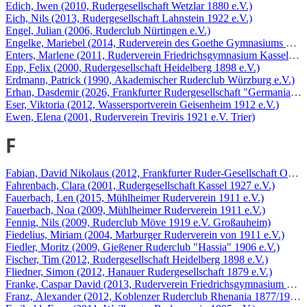
Edich, Iwen (2010, Rudergesellschaft Wetzlar 1880 e.V.)
Eich, Nils (2013, Rudergesellschaft Lahnstein 1922 e.V.)
Engel, Julian (2006, Ruderclub Nürtingen e.V.)
Engelke, Mariebel (2014, Ruderverein des Goethe Gymnasiums Kasse
Enters, Marlene (2011, Ruderverein Friedrichsgymnasium Kassel e.V
Epp, Felix (2000, Rudergesellschaft Heidelberg 1898 e.V.)
Erdmann, Patrick (1990, Akademischer Ruderclub Würzburg e.V.)
Erhan, Dasdemir (2026, Frankfurter Rudergesellschaft "Germania" 18
Eser, Viktoria (2012, Wassersportverein Geisenheim 1912 e.V.)
Ewen, Elena (2001, Ruderverein Treviris 1921 e.V. Trier)
F
Fabian, David Nikolaus (2012, Frankfurter Ruder-Gesellschaft Oberr
Fahrenbach, Clara (2001, Rudergesellschaft Kassel 1927 e.V.)
Fauerbach, Len (2015, Mühlheimer Ruderverein 1911 e.V.)
Fauerbach, Noa (2009, Mühlheimer Ruderverein 1911 e.V.)
Fennig, Nils (2009, Ruderclub Möve 1919 e.V. Großauheim)
Fiedelius, Miriam (2004, Marburger Ruderverein von 1911 e.V.)
Fiedler, Moritz (2009, Gießener Ruderclub "Hassia" 1906 e.V.)
Fischer, Tim (2012, Rudergesellschaft Heidelberg 1898 e.V.)
Fliedner, Simon (2012, Hanauer Rudergesellschaft 1879 e.V.)
Franke, Caspar David (2013, Ruderverein Friedrichsgymnasium Kasse
Franz, Alexander (2012, Koblenzer Ruderclub Rhenania 1877/1921 e