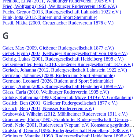
Freihold, Enya (2011, Weilburger Ruderverein 1905 e.V.)
Fried, Wolfgang (1961, Weilburger Ruderverein 1905 e.V.)
Fuchs, Gregor (2013, Rudergesellschaft Lahnstein 1922 e.V.)
Funk, lotta (2012, Rudern und Sport Steinmühle)
Fustii, Nikita (2009, Creuznacher Ruderverein 1876 e.V.)
G
Gaier, Max (2009, Gießener Rudergesellschaft 1877 e.V.)
Gebel, Flynn (2007, Kettwiger Rudergesellschaft von 1906 e.V.)
Gehrig, Lukas (2001, Rudergesellschaft Heidelberg 1898 e.V.)
Gelzenleuchter, Felix (2010, Gießener Rudergesellschaft 1877 e.V.)
Gerlach, Johanna (2012, Rudergesellschaft Lahnstein 1922 e.V.)
Germano, Johannes (2008, Rudern und Sport Steinmühle)
Germano, Leonard (2026, Rudern und Sport Steinmühle)
Gerner, Anton (2005, Rudergesellschaft Heidelberg 1898 e.V.)
Glass, Carla (2010, Weilburger Ruderverein 1905 e.V.)
Golüke, Katharina (1990, Ruderclub Möve 1919 e.V. Großauheim)
Goslich, Ben (2001, Gießener Rudergesellschaft 1877 e.V.)
Goslich, Ben (2001, Neusser Ruderverein e.V.)
Grabowski, Wilhelm (2012, Mühlheimer Ruderverein 1911 e.V.)
Groenouwe, Philip (1995, Frankfurter Rudergesellschaft "Germania" 
Groß, Nele (2001, Ruderverein 'Neptun' e.V. Konstanz gegründet 18
Großkopf, Dennis (1996, Rudergesellschaft Heidelberg 1898 e.V.)
Gröninger, Mareike (1998, Rudergesellschaft Heidelberg 1898 e.V.)