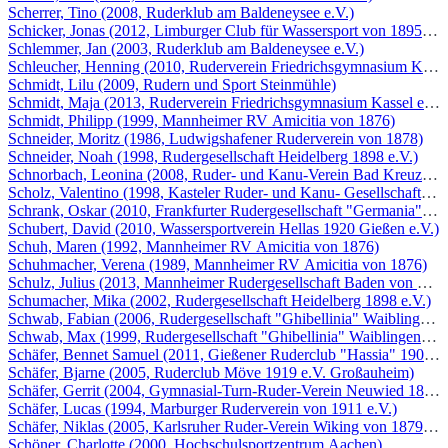
Scherrer, Tino (2008, Ruderklub am Baldeneysee e.V.)
Schicker, Jonas (2012, Limburger Club für Wassersport von 1895/190
Schlemmer, Jan (2003, Ruderklub am Baldeneysee e.V.)
Schleucher, Henning (2010, Ruderverein Friedrichsgymnasium Kassel
Schmidt, Lilu (2009, Rudern und Sport Steinmühle)
Schmidt, Maja (2013, Ruderverein Friedrichsgymnasium Kassel e.V.)
Schmidt, Philipp (1999, Mannheimer RV Amicitia von 1876)
Schneider, Moritz (1986, Ludwigshafener Ruderverein von 1878)
Schneider, Noah (1998, Rudergesellschaft Heidelberg 1898 e.V.)
Schnorbach, Leonina (2008, Ruder- und Kanu-Verein Bad Kreuznach
Scholz, Valentino (1998, Kasteler Ruder- und Kanu- Gesellschaft 188
Schrank, Oskar (2010, Frankfurter Rudergesellschaft "Germania" 186
Schubert, David (2010, Wassersportverein Hellas 1920 Gießen e.V.)
Schuh, Maren (1992, Mannheimer RV Amicitia von 1876)
Schuhmacher, Verena (1989, Mannheimer RV Amicitia von 1876)
Schulz, Julius (2013, Mannheimer Rudergesellschaft Baden von 1880
Schumacher, Mika (2002, Rudergesellschaft Heidelberg 1898 e.V.)
Schwab, Fabian (2006, Rudergesellschaft "Ghibellinia" Waiblingen 1
Schwab, Max (1999, Rudergesellschaft "Ghibellinia" Waiblingen 192
Schäfer, Bennet Samuel (2011, Gießener Ruderclub "Hassia" 1906 e.
Schäfer, Bjarne (2005, Ruderclub Möve 1919 e.V. Großauheim)
Schäfer, Gerrit (2004, Gymnasial-Turn-Ruder-Verein Neuwied 1882 e
Schäfer, Lucas (1994, Marburger Ruderverein von 1911 e.V.)
Schäfer, Niklas (2005, Karlsruher Ruder-Verein Wiking von 1879 e.V
Schöner, Charlotte (2000, Hochschulsportzentrum Aachen)