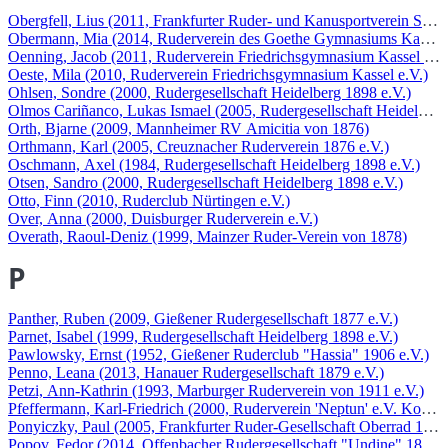
Obergfell, Lius (2011, Frankfurter Ruder- und Kanusportverein Sach
Obermann, Mia (2014, Ruderverein des Goethe Gymnasiums Kassel 
Oenning, Jacob (2011, Ruderverein Friedrichsgymnasium Kassel e.V.
Oeste, Mila (2010, Ruderverein Friedrichsgymnasium Kassel e.V.)
Ohlsen, Sondre (2000, Rudergesellschaft Heidelberg 1898 e.V.)
Olmos Cariñanco, Lukas Ismael (2005, Rudergesellschaft Heidelberg
Orth, Bjarne (2009, Mannheimer RV Amicitia von 1876)
Orthmann, Karl (2005, Creuznacher Ruderverein 1876 e.V.)
Oschmann, Axel (1984, Rudergesellschaft Heidelberg 1898 e.V.)
Otsen, Sandro (2000, Rudergesellschaft Heidelberg 1898 e.V.)
Otto, Finn (2010, Ruderclub Nürtingen e.V.)
Over, Anna (2000, Duisburger Ruderverein e.V.)
Overath, Raoul-Deniz (1999, Mainzer Ruder-Verein von 1878)
P
Panther, Ruben (2009, Gießener Rudergesellschaft 1877 e.V.)
Parnet, Isabel (1999, Rudergesellschaft Heidelberg 1898 e.V.)
Pawlowsky, Ernst (1952, Gießener Ruderclub "Hassia" 1906 e.V.)
Penno, Leana (2013, Hanauer Rudergesellschaft 1879 e.V.)
Petzi, Ann-Kathrin (1993, Marburger Ruderverein von 1911 e.V.)
Pfeffermann, Karl-Friedrich (2000, Ruderverein 'Neptun' e.V. Konst
Ponyiczky, Paul (2005, Frankfurter Ruder-Gesellschaft Oberrad 1879
Popov, Fedor (2014, Offenbacher Rudergesellschaft "Undine" 1876 e