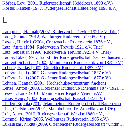
Körber, Levi (2001, Rudergesellschaft Heidelberg 1898 e.V.)
Köster, Karsten (1977, Rudergesellschaft Heidelberg 1898 e.V.)
L
Lamprecht, Hannah (2002, Ruderverein Treviris 1921 e.V. Trier)
Lang, Samuel (2012, Weilburger Ruderverein 1905 e.V.)
Lassak, Hendrik (2004, Creuznacher Ruderverein 1876 e.V.)
Latz, Anita (1984, Ruderverein Treviris 1921 e.V. Trier)
Latz, Sebastian (1990, Ruderverein Treviris 1921 e.V. Trier)
Laube, Eike (1991, Frankfurter Rudergesellschaft Sachsenhausen v. 1
Laurent, Sebastian (2005, Mannheimer Ruder-Club von 1875 e.V.)
Lebede, Niklas (2002, Crefelder Ruder-Club 1883 e.V.)
Lefèvre, Leni (2007, Gießener Rudergesellschaft 1877 e.V.)
Lefèvre, Leni (2007, Gießener Rudergesellschaft 1877 e.V.)
Lehnen, Hannah (2001, Hochschulsportzentrum Aachen)
Lenze, Anton (2008, Koblenzer Ruderclub Rhenania 1877/1921 e.V.
Leswin, Luuk (2010, Mannheimer Regatta-Verein e.V.)
Liese, Henry (2003, Rudergesellschaft Kassel 1927 e.V.)
Linden, Sophia (2012, Mannheimer Rudergesellschaft Baden von 188
Link, Christopher (2001, Mannheimer RV Amicitia von 1876)
Loh, Anton (2010, Rudergesellschaft Wetzlar 1880 e.V.)
Lommel, Kirina (2006, Weilburger Ruderverein 1905 e.V.)
Lukauskas, Nikita (2009, Offenbacher Rudergesellschaft "Undine" 1