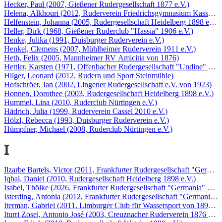
Hecker, Paul (2007, Gießener Rudergesellschaft 1877 e.V.)
Helena, Alkhouri (2012, Ruderverein Friedrichsgymnasium Kassel e.
Helfenstein, Johanna (2005, Rudergesellschaft Heidelberg 1898 e.V.)
Heller, Dirk (1968, Gießener Ruderclub "Hassia" 1906 e.V.)
Henke, Julika (1991, Duisburger Ruderverein e.V.)
Henkel, Clemens (2007, Mühlheimer Ruderverein 1911 e.V.)
Heth, Felix (2005, Mannheimer RV Amicitia von 1876)
Hettler, Karsten (1971, Offenbacher Rudergesellschaft "Undine" 1876
Hilger, Leonard (2012, Rudern und Sport Steinmühle)
Hofschröer, Jan (2002, Lingener Rudergesellschaft e.V. von 1923)
Honnen, Dorothee (2003, Rudergesellschaft Heidelberg 1898 e.V.)
Hummel, Lina (2010, Ruderclub Nürtingen e.V.)
Hädrich, Julia (1999, Ruderverein Cassel 2010 e.V.)
Hölzl, Rebecca (1993, Duisburger Ruderverein e.V.)
Hümpfner, Michael (2008, Ruderclub Nürtingen e.V.)
I
Ilzarbe Bartels, Victor (2011, Frankfurter Rudergesellschaft "German
Iqbal, Daniel (2010, Rudergesellschaft Heidelberg 1898 e.V.)
Isabel, Thölke (2026, Frankfurter Rudergesellschaft "Germania" 1869
Isterding, Antonia (2012, Frankfurter Rudergesellschaft "Germania" 
Iterman, Gabriel (2011, Limburger Club für Wassersport von 1895/19
Iturri Zosel, Antonio José (2003, Creuznacher Ruderverein 1876 e.V.