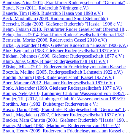
Bandzius, Nina (2012, Frankfurter Rudergesellschaft "Germania" 186
Bartel, Neo (2011, Ruderclub Nürtingen e.V.)
Bauerle, Tim (1998, Ruderclub Hansa von 1898 e.V.)
Beck, Maximilian (2009, Rudern und Sport Steinmühle)
Beerscht, Katja (2003, Gießener Ruderclub "Hassia" 1906 e.V.)
Behm, Fabian (2010, Frankfurter Ruder-Gesellschaft Oberrad 1879 e.
Behm, Jonas (2014, Frankfurter Ruder-Gesellschaft Oberrad 1879 e.V
Bernstein, Moritz (2006, Ruderverein Cassel 2010 e.V.)
Bickel, Alexander (1999, Gießener Ruderclub "Hassia" 1906 e.V.)
Binz, Benjamin (1983, Gießener Rudergesellschaft 1877 e.V.)
Birkhan, Johannes (1990, Gießener Rudergesellschaft 1877 e.V.)
Blum, Jonas (2009, Binger Rudergesellschaft 1911 e.V.)
Bläsing, Milas (2012, Ruderverein Friedrichsgymnasium Kassel e.V.)
Boczula, Meiline (2005, Rudergesellschaft Lahnstein 1922 e.V.)
Boddin, Samira (1993, Rudergesellschaft Kassel 1927 e.V.)
Boer, Marlene (2012, Hanauer Rudergesellschaft 1879 e.V.)
Bonk, Alexander (1999, Gießener Rudergesellschaft 1877 e.V.)
Bontjer, Nele (2010, Limburger Club für Wassersport von 1895/1907 
Bontjer, Till (2012, Limburger Club für Wassersport von 1895/1907 e
Bordihn, Jens (1982, Duisburger Ruderverein e.V.)
Bosco, Dario (1985, Frankfurter Rudergesellschaft "Germania" 1869 
Brach, Magdalena (2007, Gießener Rudergesellschaft 1877 e.V.)
Bracker, Mara Christin (2001, Gießener Ruderclub "Hassia" 1906 e.V
Brauer, Michael (1965, Marburger Ruderverein von 1911 e.V.)
Braun, Henry (2009, Ruderverein Friedrichsgymnasium Kassel e.V.)