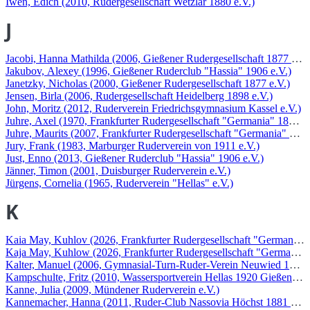
Iwen, Edich (2010, Rudergesellschaft Wetzlar 1880 e.V.)
J
Jacobi, Hanna Mathilda (2006, Gießener Rudergesellschaft 1877 e.V.
Jakubov, Alexey (1996, Gießener Ruderclub "Hassia" 1906 e.V.)
Janetzky, Nicholas (2000, Gießener Rudergesellschaft 1877 e.V.)
Jensen, Birla (2006, Rudergesellschaft Heidelberg 1898 e.V.)
John, Moritz (2012, Ruderverein Friedrichsgymnasium Kassel e.V.)
Juhre, Axel (1970, Frankfurter Rudergesellschaft "Germania" 1869 e.
Juhre, Maurits (2007, Frankfurter Rudergesellschaft "Germania" 1869
Jury, Frank (1983, Marburger Ruderverein von 1911 e.V.)
Just, Enno (2013, Gießener Ruderclub "Hassia" 1906 e.V.)
Jänner, Timon (2001, Duisburger Ruderverein e.V.)
Jürgens, Cornelia (1965, Ruderverein "Hellas" e.V.)
K
Kaia May, Kuhlov (2026, Frankfurter Rudergesellschaft "Germania" 
Kaja May, Kuhlow (2026, Frankfurter Rudergesellschaft "Germania"
Kalter, Manuel (2006, Gymnasial-Turn-Ruder-Verein Neuwied 1882 
Kampschulte, Fritz (2010, Wassersportverein Hellas 1920 Gießen e.V
Kanne, Julia (2009, Mündener Ruderverein e.V.)
Kannemacher, Hanna (2011, Ruder-Club Nassovia Höchst 1881 e.V.