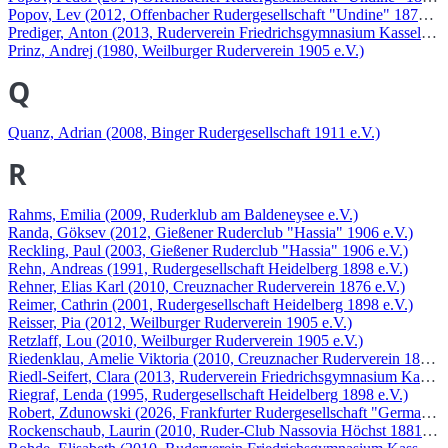
Popov, Lev (2012, Offenbacher Rudergesellschaft "Undine" 1876 e.V
Prediger, Anton (2013, Ruderverein Friedrichsgymnasium Kassel e.V
Prinz, Andrej (1980, Weilburger Ruderverein 1905 e.V.)
Q
Quanz, Adrian (2008, Binger Rudergesellschaft 1911 e.V.)
R
Rahms, Emilia (2009, Ruderklub am Baldeneysee e.V.)
Randa, Göksev (2012, Gießener Ruderclub "Hassia" 1906 e.V.)
Reckling, Paul (2003, Gießener Ruderclub "Hassia" 1906 e.V.)
Rehn, Andreas (1991, Rudergesellschaft Heidelberg 1898 e.V.)
Rehner, Elias Karl (2010, Creuznacher Ruderverein 1876 e.V.)
Reimer, Cathrin (2001, Rudergesellschaft Heidelberg 1898 e.V.)
Reisser, Pia (2012, Weilburger Ruderverein 1905 e.V.)
Retzlaff, Lou (2010, Weilburger Ruderverein 1905 e.V.)
Riedenklau, Amelie Viktoria (2010, Creuznacher Ruderverein 1876 e
Riedl-Seifert, Clara (2013, Ruderverein Friedrichsgymnasium Kassel 
Riegraf, Lenda (1995, Rudergesellschaft Heidelberg 1898 e.V.)
Robert, Zdunowski (2026, Frankfurter Rudergesellschaft "Germania"
Rockenschaub, Laurin (2010, Ruder-Club Nassovia Höchst 1881 e.V