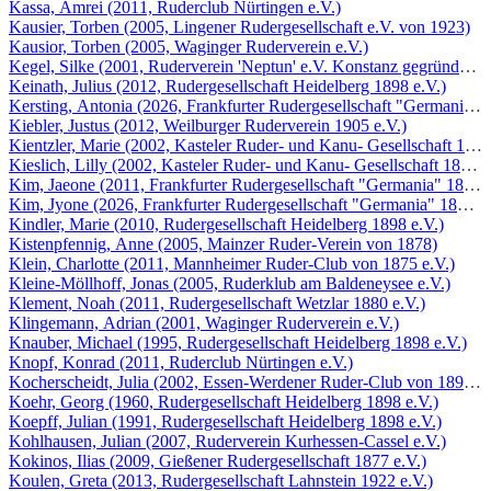
Kassa, Amrei (2011, Ruderclub Nürtingen e.V.)
Kausier, Torben (2005, Lingener Rudergesellschaft e.V. von 1923)
Kausior, Torben (2005, Waginger Ruderverein e.V.)
Kegel, Silke (2001, Ruderverein 'Neptun' e.V. Konstanz gegründet 1
Keinath, Julius (2012, Rudergesellschaft Heidelberg 1898 e.V.)
Kersting, Antonia (2026, Frankfurter Rudergesellschaft "Germania" 1
Kiebler, Justus (2012, Weilburger Ruderverein 1905 e.V.)
Kientzler, Marie (2002, Kasteler Ruder- und Kanu- Gesellschaft 1880
Kieslich, Lilly (2002, Kasteler Ruder- und Kanu- Gesellschaft 1880 e
Kim, Jaeone (2011, Frankfurter Rudergesellschaft "Germania" 1869 e
Kim, Jyone (2026, Frankfurter Rudergesellschaft "Germania" 1869 e.
Kindler, Marie (2010, Rudergesellschaft Heidelberg 1898 e.V.)
Kistenpfennig, Anne (2005, Mainzer Ruder-Verein von 1878)
Klein, Charlotte (2011, Mannheimer Ruder-Club von 1875 e.V.)
Kleine-Möllhoff, Jonas (2005, Ruderklub am Baldeneysee e.V.)
Klement, Noah (2011, Rudergesellschaft Wetzlar 1880 e.V.)
Klingemann, Adrian (2001, Waginger Ruderverein e.V.)
Knauber, Michael (1995, Rudergesellschaft Heidelberg 1898 e.V.)
Knopf, Konrad (2011, Ruderclub Nürtingen e.V.)
Kocherscheidt, Julia (2002, Essen-Werdener Ruder-Club von 1896 e.
Koehr, Georg (1960, Rudergesellschaft Heidelberg 1898 e.V.)
Koepff, Julian (1991, Rudergesellschaft Heidelberg 1898 e.V.)
Kohlhausen, Julian (2007, Ruderverein Kurhessen-Cassel e.V.)
Kokinos, Ilias (2009, Gießener Rudergesellschaft 1877 e.V.)
Koulen, Greta (2013, Rudergesellschaft Lahnstein 1922 e.V.)