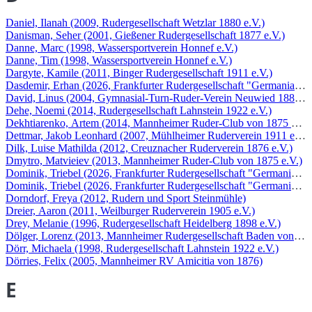
Daniel, Ilanah (2009, Rudergesellschaft Wetzlar 1880 e.V.)
Danisman, Seher (2001, Gießener Rudergesellschaft 1877 e.V.)
Danne, Marc (1998, Wassersportverein Honnef e.V.)
Danne, Tim (1998, Wassersportverein Honnef e.V.)
Dargyte, Kamile (2011, Binger Rudergesellschaft 1911 e.V.)
Dasdemir, Erhan (2026, Frankfurter Rudergesellschaft "Germania" 18
David, Linus (2004, Gymnasial-Turn-Ruder-Verein Neuwied 1882 e.
Dehe, Noemi (2014, Rudergesellschaft Lahnstein 1922 e.V.)
Dekhtiarenko, Artem (2014, Mannheimer Ruder-Club von 1875 e.V.)
Dettmar, Jakob Leonhard (2007, Mühlheimer Ruderverein 1911 e.V.)
Dilk, Luise Mathilda (2012, Creuznacher Ruderverein 1876 e.V.)
Dmytro, Matvieiev (2013, Mannheimer Ruder-Club von 1875 e.V.)
Dominik, Triebel (2026, Frankfurter Rudergesellschaft "Germania" 1
Dominik, Triebel (2026, Frankfurter Rudergesellschaft "Germania" 1
Dorndorf, Freya (2012, Rudern und Sport Steinmühle)
Dreier, Aaron (2011, Weilburger Ruderverein 1905 e.V.)
Drey, Melanie (1996, Rudergesellschaft Heidelberg 1898 e.V.)
Dölger, Lorenz (2013, Mannheimer Rudergesellschaft Baden von 188
Dörr, Michaela (1998, Rudergesellschaft Lahnstein 1922 e.V.)
Dörries, Felix (2005, Mannheimer RV Amicitia von 1876)
E