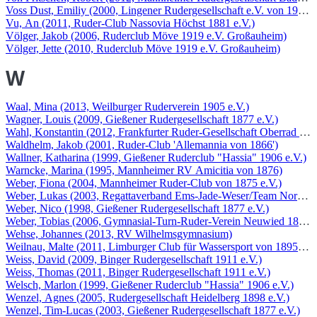
Voss Dust, Emiliy (2000, Lingener Rudergesellschaft e.V. von 1923)
Vu, An (2011, Ruder-Club Nassovia Höchst 1881 e.V.)
Völger, Jakob (2006, Ruderclub Möve 1919 e.V. Großauheim)
Völger, Jette (2010, Ruderclub Möve 1919 e.V. Großauheim)
W
Waal, Mina (2013, Weilburger Ruderverein 1905 e.V.)
Wagner, Louis (2009, Gießener Rudergesellschaft 1877 e.V.)
Wahl, Konstantin (2012, Frankfurter Ruder-Gesellschaft Oberrad 187
Waldhelm, Jakob (2001, Ruder-Club 'Allemannia von 1866')
Wallner, Katharina (1999, Gießener Ruderclub "Hassia" 1906 e.V.)
Warncke, Marina (1995, Mannheimer RV Amicitia von 1876)
Weber, Fiona (2004, Mannheimer Ruder-Club von 1875 e.V.)
Weber, Lukas (2003, Regattaverband Ems-Jade-Weser/Team Nord-We
Weber, Nico (1998, Gießener Rudergesellschaft 1877 e.V.)
Weber, Tobias (2006, Gymnasial-Turn-Ruder-Verein Neuwied 1882 e
Wehse, Johannes (2013, RV Wilhelmsgymnasium)
Weilnau, Malte (2011, Limburger Club für Wassersport von 1895/190
Weiss, David (2009, Binger Rudergesellschaft 1911 e.V.)
Weiss, Thomas (2011, Binger Rudergesellschaft 1911 e.V.)
Welsch, Marlon (1999, Gießener Ruderclub "Hassia" 1906 e.V.)
Wenzel, Agnes (2005, Rudergesellschaft Heidelberg 1898 e.V.)
Wenzel, Tim-Lucas (2003, Gießener Rudergesellschaft 1877 e.V.)