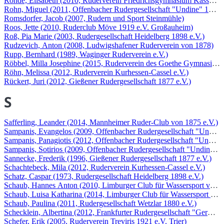
Rohde, Elisabeth (2010, Ruderverein Friedrichsgymnasium Kassel e.
Rohn, Miguel (2011, Offenbacher Rudergesellschaft "Undine" 1876 e
Romsdorfer, Jacob (2007, Rudern und Sport Steinmühle)
Roos, Jette (2010, Ruderclub Möve 1919 e.V. Großauheim)
Roß, Pia Marie (2003, Rudergesellschaft Heidelberg 1898 e.V.)
Rudzevich, Anton (2008, Ludwigshafener Ruderverein von 1878)
Rupp, Bernhard (1989, Waginger Ruderverein e.V.)
Röbbel, Milla Josephine (2015, Ruderverein des Goethe Gymnasiums
Röhn, Melissa (2012, Ruderverein Kurhessen-Cassel e.V.)
Rückert, Juri (2012, Gießener Rudergesellschaft 1877 e.V.)
S
Safferling, Leander (2014, Mannheimer Ruder-Club von 1875 e.V.)
Sampanis, Evangelos (2009, Offenbacher Rudergesellschaft "Undine"
Sampanis, Panagiotis (2012, Offenbacher Rudergesellschaft "Undine"
Sampanis, Sotirios (2009, Offenbacher Rudergesellschaft "Undine" 1
Sannecke, Frederik (1996, Gießener Rudergesellschaft 1877 e.V.)
Schachtebeck, Mila (2012, Ruderverein Kurhessen-Cassel e.V.)
Schatz, Caspar (1973, Rudergesellschaft Heidelberg 1898 e.V.)
Schaub, Hannes Anton (2010, Limburger Club für Wassersport von 1
Schaub, Luisa Katharina (2014, Limburger Club für Wassersport von
Schaub, Paulina (2011, Rudergesellschaft Wetzlar 1880 e.V.)
Schecklein, Albertina (2012, Frankfurter Rudergesellschaft "Germani
Schefer, Erik (2005, Ruderverein Treviris 1921 e.V. Trier)