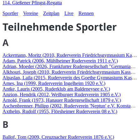
114. Gießener Pfingst-Regatta
Sportler
Vereine
Zeitplan
Live
Rennen
Teilnehmende Sportler
A
Ackermann, Moritz (2010, Ruderverein Friedrichsgymnasium Kassel 
Adam, Patrick (2006, Mühlheimer Ruderverein 1911 e.V.)
Adrian, Moeder (2026, Frankfurter Rudergesellschaft "Germania" 18
Alkhouri, Joseph (2010, Ruderverein Friedrichsgymnasium Kassel e.
Alpaslan, Laila (2015, Ruderverein des Goethe Gymnasiums Kassel e
Ames, Ina (1999, Ruderverein Ingelheim 1920 e.V.)
Antke, Lauris (2005, Ruderklub am Baldeneysee e.V.)
Anzion, Hendrik (2012, Weilburger Ruderverein 1905 e.V.)
Arnold, Frank (1973, Hanauer Rudergesellschaft 1879 e.V.)
Aschenbrenner, Philipp (2002, Ruderverein 'Neptun' e.V. Konstanz g
Axthelm, Rudolf (1955, Flörsheimer Ruderverein 08 e.V.)
B
Ballof, Tom (2009, Creuznacher Ruderverein 1876 e.V.)