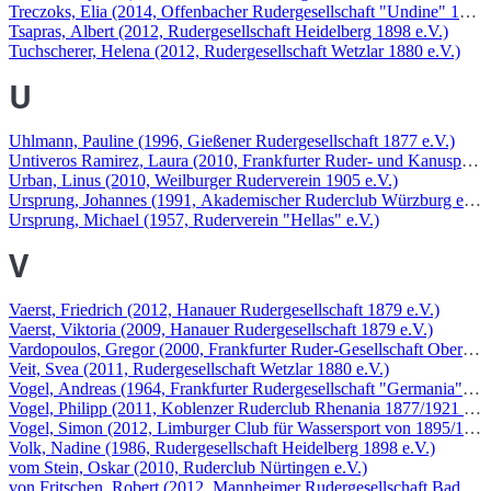
Treczoks, Elia (2014, Offenbacher Rudergesellschaft "Undine" 1876 
Tsapras, Albert (2012, Rudergesellschaft Heidelberg 1898 e.V.)
Tuchscherer, Helena (2012, Rudergesellschaft Wetzlar 1880 e.V.)
U
Uhlmann, Pauline (1996, Gießener Rudergesellschaft 1877 e.V.)
Untiveros Ramirez, Laura (2010, Frankfurter Ruder- und Kanusportv
Urban, Linus (2010, Weilburger Ruderverein 1905 e.V.)
Ursprung, Johannes (1991, Akademischer Ruderclub Würzburg e.V.)
Ursprung, Michael (1957, Ruderverein "Hellas" e.V.)
V
Vaerst, Friedrich (2012, Hanauer Rudergesellschaft 1879 e.V.)
Vaerst, Viktoria (2009, Hanauer Rudergesellschaft 1879 e.V.)
Vardopoulos, Gregor (2000, Frankfurter Ruder-Gesellschaft Oberrad 
Veit, Svea (2011, Rudergesellschaft Wetzlar 1880 e.V.)
Vogel, Andreas (1964, Frankfurter Rudergesellschaft "Germania" 186
Vogel, Philipp (2011, Koblenzer Ruderclub Rhenania 1877/1921 e.V.
Vogel, Simon (2012, Limburger Club für Wassersport von 1895/1907 
Volk, Nadine (1986, Rudergesellschaft Heidelberg 1898 e.V.)
vom Stein, Oskar (2010, Ruderclub Nürtingen e.V.)
von Fritschen, Robert (2012, Mannheimer Rudergesellschaft Baden v