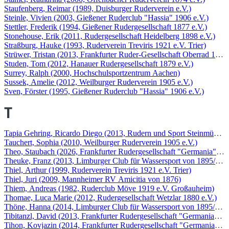
Staufenberg, Reimar (1989, Duisburger Ruderverein e.V.)
Steinle, Vivien (2003, Gießener Ruderclub "Hassia" 1906 e.V.)
Stettler, Frederik (1994, Gießener Rudergesellschaft 1877 e.V.)
Stonehouse, Erik (2011, Rudergesellschaft Heidelberg 1898 e.V.)
Straßburg, Hauke (1993, Ruderverein Treviris 1921 e.V. Trier)
Strüwer, Tristan (2013, Frankfurter Ruder-Gesellschaft Oberrad 1879 
Studen, Tom (2012, Hanauer Rudergesellschaft 1879 e.V.)
Surrey, Ralph (2000, Hochschulsportzentrum Aachen)
Sussek, Amelie (2012, Weilburger Ruderverein 1905 e.V.)
Sven, Förster (1995, Gießener Ruderclub "Hassia" 1906 e.V.)
T
Tapia Gehring, Ricardo Diego (2013, Rudern und Sport Steinmühle)
Tauchert, Sophia (2010, Weilburger Ruderverein 1905 e.V.)
Theo, Staubach (2026, Frankfurter Rudergesellschaft "Germania" 186
Theuke, Franz (2013, Limburger Club für Wassersport von 1895/1907
Thiel, Arthur (1999, Ruderverein Treviris 1921 e.V. Trier)
Thiel, Juri (2009, Mannheimer RV Amicitia von 1876)
Thiem, Andreas (1982, Ruderclub Möve 1919 e.V. Großauheim)
Thomae, Luca Marie (2012, Rudergesellschaft Wetzlar 1880 e.V.)
Thöne, Hanna (2014, Limburger Club für Wassersport von 1895/1907
Tibitanzl, David (2013, Frankfurter Rudergesellschaft "Germania" 18
Tihon, Kovjazin (2014, Frankfurter Rudergesellschaft "Germania" 18