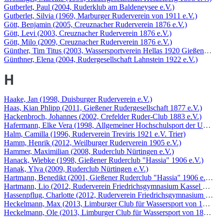
Gutberlet, Paul (2004, Ruderklub am Baldeneysee e.V.)
Gutberlet, Silvia (1969, Marburger Ruderverein von 1911 e.V.)
Gött, Benjamin (2005, Creuznacher Ruderverein 1876 e.V.)
Gött, Levi (2003, Creuznacher Ruderverein 1876 e.V.)
Gött, Milo (2009, Creuznacher Ruderverein 1876 e.V.)
Günther, Tim Titus (2003, Wassersportverein Hellas 1920 Gießen e.V
Günthner, Elena (2004, Rudergesellschaft Lahnstein 1922 e.V.)
H
Haake, Jan (1998, Duisburger Ruderverein e.V.)
Haas, Kian Phlipp (2011, Gießener Rudergesellschaft 1877 e.V.)
Hackenbroch, Johannes (2002, Crefelder Ruder-Club 1883 e.V.)
Hafermann, Elke Vera (1998, Allgemeiner Hochschulsport der Uni K
Halm, Camilla (1996, Ruderverein Treviris 1921 e.V. Trier)
Hamm, Henrik (2012, Weilburger Ruderverein 1905 e.V.)
Hammer, Maximilian (2008, Ruderclub Nürtingen e.V.)
Hanack, Wiebke (1998, Gießener Ruderclub "Hassia" 1906 e.V.)
Hanak, Ylva (2009, Ruderclub Nürtingen e.V.)
Hartmann, Benedikt (2001, Gießener Ruderclub "Hassia" 1906 e.V.)
Hartmann, Lio (2012, Ruderverein Friedrichsgymnasium Kassel e.V.)
Hassenpflug, Charlotte (2012, Ruderverein Friedrichsgymnasium Kass
Heckelmann, Max (2013, Limburger Club für Wassersport von 1895/
Heckelmann, Ole (2013, Limburger Club für Wassersport von 1895/1