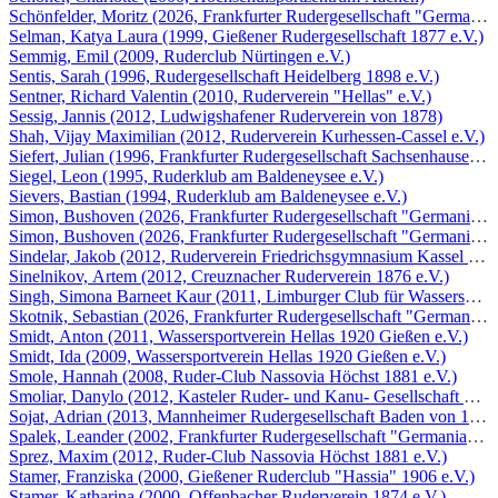
Schönfelder, Moritz (2026, Frankfurter Rudergesellschaft "Germania"
Selman, Katya Laura (1999, Gießener Rudergesellschaft 1877 e.V.)
Semmig, Emil (2009, Ruderclub Nürtingen e.V.)
Sentis, Sarah (1996, Rudergesellschaft Heidelberg 1898 e.V.)
Sentner, Richard Valentin (2010, Ruderverein "Hellas" e.V.)
Sessig, Jannis (2012, Ludwigshafener Ruderverein von 1878)
Shah, Vijay Maximilian (2012, Ruderverein Kurhessen-Cassel e.V.)
Siefert, Julian (1996, Frankfurter Rudergesellschaft Sachsenhausen v.
Siegel, Leon (1995, Ruderklub am Baldeneysee e.V.)
Sievers, Bastian (1994, Ruderklub am Baldeneysee e.V.)
Simon, Bushoven (2026, Frankfurter Rudergesellschaft "Germania" 1
Simon, Bushoven (2026, Frankfurter Rudergesellschaft "Germania" 1
Sindelar, Jakob (2012, Ruderverein Friedrichsgymnasium Kassel e.V.
Sinelnikov, Artem (2012, Creuznacher Ruderverein 1876 e.V.)
Singh, Simona Barneet Kaur (2011, Limburger Club für Wassersport
Skotnik, Sebastian (2026, Frankfurter Rudergesellschaft "Germania" 
Smidt, Anton (2011, Wassersportverein Hellas 1920 Gießen e.V.)
Smidt, Ida (2009, Wassersportverein Hellas 1920 Gießen e.V.)
Smole, Hannah (2008, Ruder-Club Nassovia Höchst 1881 e.V.)
Smoliar, Danylo (2012, Kasteler Ruder- und Kanu- Gesellschaft 1880
Sojat, Adrian (2013, Mannheimer Rudergesellschaft Baden von 1880 
Spalek, Leander (2002, Frankfurter Rudergesellschaft "Germania" 18
Sprez, Maxim (2012, Ruder-Club Nassovia Höchst 1881 e.V.)
Stamer, Franziska (2000, Gießener Ruderclub "Hassia" 1906 e.V.)
Stamer, Katharina (2000, Offenbacher Ruderverein 1874 e.V.)