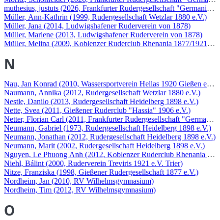
muthesius, justuts (2026, Frankfurter Rudergesellschaft "Germania" 1
Müller, Ann-Kathrin (1999, Rudergesellschaft Wetzlar 1880 e.V.)
Müller, Jana (2014, Ludwigshafener Ruderverein von 1878)
Müller, Marlene (2013, Ludwigshafener Ruderverein von 1878)
Müller, Melina (2009, Koblenzer Ruderclub Rhenania 1877/1921 e.V
N
Nau, Jan Konrad (2010, Wassersportverein Hellas 1920 Gießen e.V.)
Naumann, Annika (2012, Rudergesellschaft Wetzlar 1880 e.V.)
Nestle, Danilo (2013, Rudergesellschaft Heidelberg 1898 e.V.)
Nette, Svea (2011, Gießener Ruderclub "Hassia" 1906 e.V.)
Netter, Florian Carl (2011, Frankfurter Rudergesellschaft "Germania"
Neumann, Gabriel (1973, Rudergesellschaft Heidelberg 1898 e.V.)
Neumann, Jonathan (2012, Rudergesellschaft Heidelberg 1898 e.V.)
Neumann, Marit (2002, Rudergesellschaft Heidelberg 1898 e.V.)
Nguyen, Le Phuong Anh (2012, Koblenzer Ruderclub Rhenania 1877
Niehl, Bálint (2000, Ruderverein Treviris 1921 e.V. Trier)
Nitze, Franziska (1998, Gießener Rudergesellschaft 1877 e.V.)
Nordheim, Jan (2010, RV Wilhelmsgymnasium)
Nordheim, Tim (2012, RV Wilhelmsgymnasium)
O