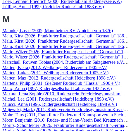
Löer, Lennard Friedrich (2006, Ruderklub am Baldeneysee e.V.)
Lülfing, Anna (1999, Crefelder Ruder-Club 1883 e.V.)
M
Mahnke, Lasse (2005, Mannheimer RV Amicitia von 1876)
Malu, Kirst (2026, Frankfurter Rudergesellschaft "Germania" 1869 e.
Malu, Kirst (2026, Frankfurter Rudergesellschaft "Germania" 1869 e.
Malu, Kirst (2026, Frankfurter Rudergesellschaft "Germania" 1869 e.
Marie, Witzer (2026, Frankfurter Rudergesellschaft "Germania" 1869 
Marie, Witzer (2026, Frankfurter Rudergesellschaft "Germania" 1869 
Marschall, Rouven Tobias (2004, Ruderclub am Salzgittersee e.V. v. 
Marten, Klara (2012, Weilburger Ruderverein 1905 e.V.)
Marten, Lukas (2011, Weilburger Ruderverein 1905 e.V.)
Marten, Max (2012, Rudergesellschaft Heidelberg 1898 e.V.)
Martens, Philip (2001, Gießener Ruderclub "Hassia" 1906 e.V.)
Marx, Anna (1997, Rudergesellschaft Lahnstein 1922 e.V.)
Maxara, Lena Sophie (2010, Ruderverein Friedrichsgymnasium Kasse
Michel, Lea (2001, Rudergesellschaft Heidelberg 1898 e.V.)
Miucci, Anna (1996, Rudergesellschaft Heidelberg 1898 e.V.)
Mlijewski, Mark (2011, Ruderverein Friedrichsgymnasium Kassel e.V
Mohr, Titus (2011, Frankfurter Ruder- und Kanusportverein Sachsen
Moor, Benjamin (2010, Ruder- und Kanu-Verein Bad Kreuznach e.V.
Moritz, Schönfelder (2026, Frankfurter Rudergesellschaft "Germania"
Moritz, Schönfelder (2026, Frankfurter Rudergesellschaft "Germania"