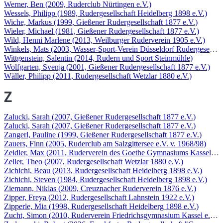
Werner, Ben (2009, Ruderclub Nürtingen e.V.)
Wessels, Philipp (1989, Rudergesellschaft Heidelberg 1898 e.V.)
Wiche, Markus (1999, Gießener Rudergesellschaft 1877 e.V.)
Wieler, Michael (1981, Gießener Rudergesellschaft 1877 e.V.)
Wild, Henni Marlene (2013, Weilburger Ruderverein 1905 e.V.)
Winkels, Mats (2003, Wasser-Sport-Verein Düsseldorf Rudergesellsch
Wittgenstein, Salentin (2014, Rudern und Sport Steinmühle)
Wolfgarten, Svenja (2001, Gießener Rudergesellschaft 1877 e.V.)
Wäller, Philipp (2011, Rudergesellschaft Wetzlar 1880 e.V.)
Z
Zalucki, Sarah (2007, Gießener Rudergesellschaft 1877 e.V.)
Zalucki, Sarah (2007, Gießener Rudergesellschaft 1877 e.V.)
Zangerl, Pauline (1999, Gießener Rudergesellschaft 1877 e.V.)
Zauers, Finn (2005, Ruderclub am Salzgittersee e.V. v. 1968/98)
Zeidler, Max (2011, Ruderverein des Goethe Gymnasiums Kassel e.V
Zeller, Theo (2007, Rudergesellschaft Wetzlar 1880 e.V.)
Zichichi, Beau (2013, Rudergesellschaft Heidelberg 1898 e.V.)
Zichichi, Steven (1984, Rudergesellschaft Heidelberg 1898 e.V.)
Ziemann, Niklas (2009, Creuznacher Ruderverein 1876 e.V.)
Zipper, Freya (2012, Rudergesellschaft Lahnstein 1922 e.V.)
Zipperle, Mia (1998, Rudergesellschaft Heidelberg 1898 e.V.)
Zucht, Simon (2010, Ruderverein Friedrichsgymnasium Kassel e.V.)